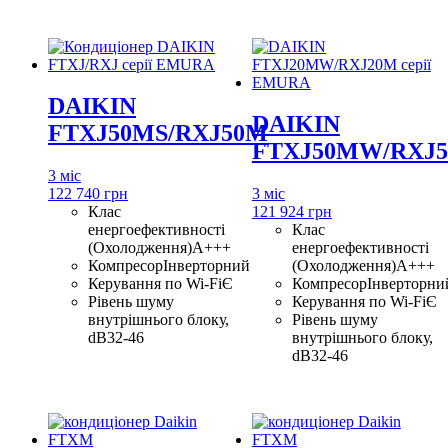
DAIKIN
DAIKIN
FTXJ50MS/RXJ50M
FTXJ50MW/RXJ
3 міс
122 740 грн
3 міс
Клас
121 924 грн
енергоефективності
Клас
(Охолодження)
A+++
енергоефективності
Компресор
Інверторний
(Охолодження)
A+++
Керування по Wi-Fi
Є
Компресор
Інверторни
Рівень шуму
Керування по Wi-Fi
Є
внутрішнього блоку,
Рівень шуму
dB
32-46
внутрішнього блоку,
dB
32-46