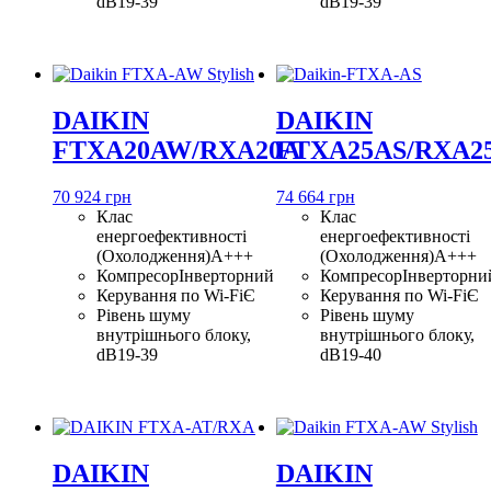
dB
19-39
dB
19-39
DAIKIN
DAIKIN
FTXA20AW/RXA20A
FTXA25AS/RXA2
70 924 грн
74 664 грн
Клас
Клас
енергоефективності
енергоефективності
(Охолодження)
A+++
(Охолодження)
A+++
Компресор
Інверторний
Компресор
Інверторни
Керування по Wi-Fi
Є
Керування по Wi-Fi
Є
Рівень шуму
Рівень шуму
внутрішнього блоку,
внутрішнього блоку,
dB
19-39
dB
19-40
DAIKIN
DAIKIN