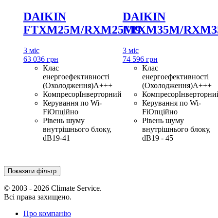
DAIKIN
DAIKIN
FTXM25M/RXM25M9
FTXM35M/RXM3
3 міс
3 міс
63 036 грн
74 596 грн
Клас
Клас
енергоефективності
енергоефективності
(Охолодження)
A+++
(Охолодження)
A+++
Компресор
Інверторний
Компресор
Інверторни
Керування по Wi-
Керування по Wi-
Fi
Опційно
Fi
Опційно
Рівень шуму
Рівень шуму
внутрішнього блоку,
внутрішнього блоку,
dB
19-41
dB
19 - 45
Показати фільтр
© 2003 - 2026 Climate Service.
Всі права захищено.
Про компанію