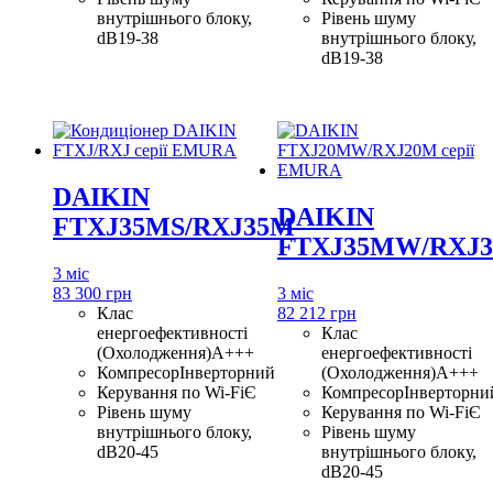
внутрішнього блоку,
Рівень шуму
dB
19-38
внутрішнього блоку,
dB
19-38
DAIKIN
DAIKIN
FTXJ35MS/RXJ35M
FTXJ35MW/RXJ
3 міс
83 300 грн
3 міс
Клас
82 212 грн
енергоефективності
Клас
(Охолодження)
A+++
енергоефективності
Компресор
Інверторний
(Охолодження)
A+++
Керування по Wi-Fi
Є
Компресор
Інверторни
Рівень шуму
Керування по Wi-Fi
Є
внутрішнього блоку,
Рівень шуму
dB
20-45
внутрішнього блоку,
dB
20-45