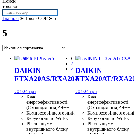
Поиск
товаров
Главная
➤ Товар COP ➤ 5
5
1
2
>
DAIKIN
DAIKIN
FTXA20AS/RXA20A
FTXA20AT/RXA2
70 924 грн
70 924 грн
Клас
Клас
енергоефективності
енергоефективності
(Охолодження)
A+++
(Охолодження)
A+++
Компресор
Інверторний
Компресор
Інверторни
Керування по Wi-Fi
Є
Керування по Wi-Fi
Є
Рівень шуму
Рівень шуму
внутрішнього блоку,
внутрішнього блоку,