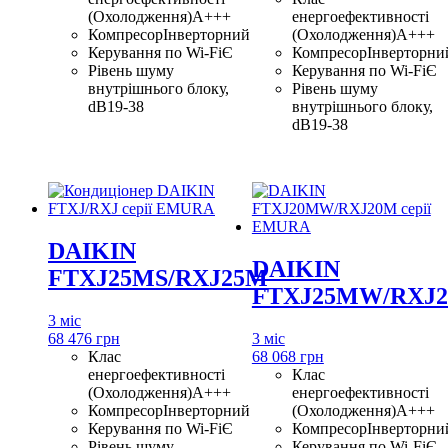
(Охолодження)
A+++
енергоефективності
Компресор
Інверторний
(Охолодження)
A+++
Керування по Wi-Fi
Є
Компресор
Інверторни
Рівень шуму
Керування по Wi-Fi
Є
внутрішнього блоку,
Рівень шуму
dB
19-38
внутрішнього блоку,
dB
19-38
DAIKIN
DAIKIN
FTXJ25MS/RXJ25M
FTXJ25MW/RXJ
3 міс
68 476 грн
3 міс
Клас
68 068 грн
енергоефективності
Клас
(Охолодження)
A+++
енергоефективності
Компресор
Інверторний
(Охолодження)
A+++
Керування по Wi-Fi
Є
Компресор
Інверторни
Рівень шуму
Керування по Wi-Fi
Є