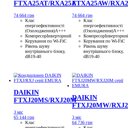
FTXA25AT/RXA25A
FTXA25AW/RXA2
74 664 грн
74 664 грн
Клас
Клас
енергоефективності
енергоефективності
(Охолодження)
A+++
(Охолодження)
A+++
Компресор
Інверторний
Компресор
Інверторни
Керування по Wi-Fi
Є
Керування по Wi-Fi
Є
Рівень шуму
Рівень шуму
внутрішнього блоку,
внутрішнього блоку,
dB
19-40
dB
19-40
DAIKIN
DAIKIN
FTXJ20MS/RXJ20M
FTXJ20MW/RXJ
3 міс
65 144 грн
3 міс
Клас
64 736 грн
енергоефективності
Клас