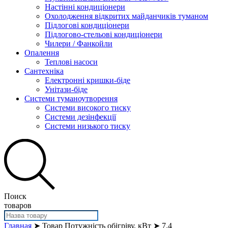
Настінні кондиціонери
Охолодження відкритих майданчиків туманом
Підлогові кондиціонери
Підлогово-стельові кондиціонери
Чилери / Фанкойли
Опалення
Теплові насоси
Сантехніка
Електронні кришки-біде
Унітази-біде
Системи туманоутворення
Системи високого тиску
Системи дезінфекції
Системи низького тиску
Поиск
товаров
Главная
➤ Товар Потужність обігріву, кВт ➤ 7.4