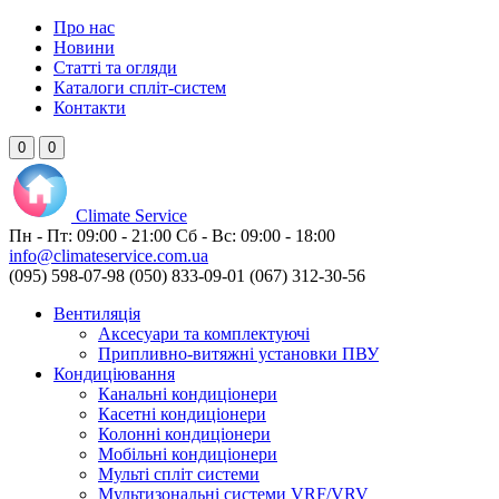
Про нас
Новини
Статті та огляди
Каталоги спліт-систем
Контакти
0
0
Climate
Service
Пн - Пт:
09:00 - 21:00
Сб - Вс:
09:00 - 18:00
info@climateservice.com.ua
(095) 598-07-98
(050) 833-09-01
(067) 312-30-56
Вентиляція
Аксесуари та комплектуючі
Припливно-витяжні установки ПВУ
Кондиціювання
Канальні кондиціонери
Касетні кондиціонери
Колонні кондиціонери
Мобільні кондиціонери
Мульті спліт системи
Мультизональні системи VRF/VRV