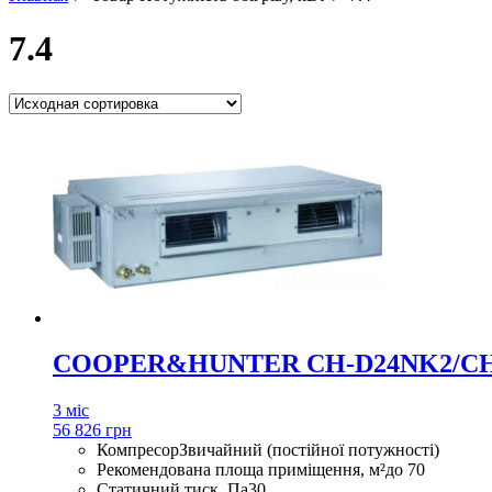
7.4
COOPER&HUNTER CH-D24NK2/CH
3 міс
56 826 грн
Компресор
Звичайний (постійної потужності)
Рекомендована площа приміщення, м²
до 70
Статичний тиск, Па
30