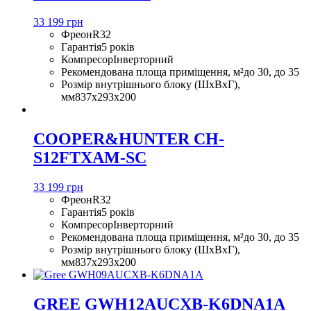
33 199 грн
Фреон
R32
Гарантія
5 років
Компресор
Інверторний
Рекомендована площа приміщення, м²
до 30, до 35
Розмір внутрішнього блоку (ШхВхГ),
мм
837x293x200
COOPER&HUNTER CH-
S12FTXAM-SC
33 199 грн
Фреон
R32
Гарантія
5 років
Компресор
Інверторний
Рекомендована площа приміщення, м²
до 30, до 35
Розмір внутрішнього блоку (ШхВхГ),
мм
837x293x200
GREE GWH12AUCXB-K6DNA1A