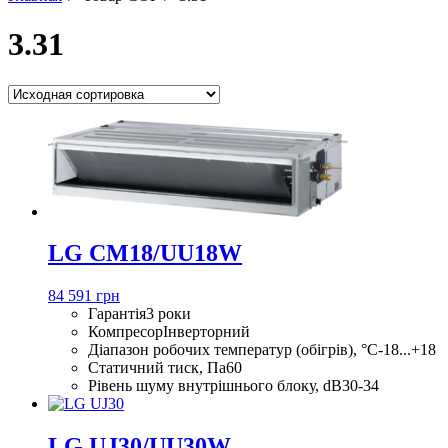
3.31
LG CM18/UU18W
84 591 грн
Гарантія
3 роки
Компресор
Інверторний
Діапазон робочих температур (обігрів), °С
-18...+18
Статичний тиск, Па
60
Рівень шуму внутрішнього блоку, dB
30-34
LG UJ30/UU30W