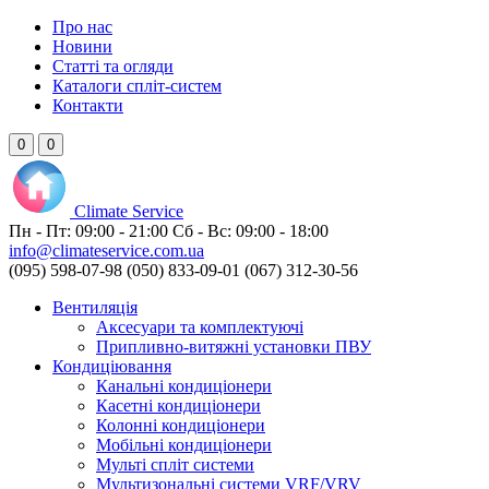
Про нас
Новини
Статті та огляди
Каталоги спліт-систем
Контакти
0
0
Climate
Service
Пн - Пт:
09:00 - 21:00
Сб - Вс:
09:00 - 18:00
info@climateservice.com.ua
(095) 598-07-98
(050) 833-09-01
(067) 312-30-56
Вентиляція
Аксесуари та комплектуючі
Припливно-витяжні установки ПВУ
Кондиціювання
Канальні кондиціонери
Касетні кондиціонери
Колонні кондиціонери
Мобільні кондиціонери
Мульті спліт системи
Мультизональні системи VRF/VRV