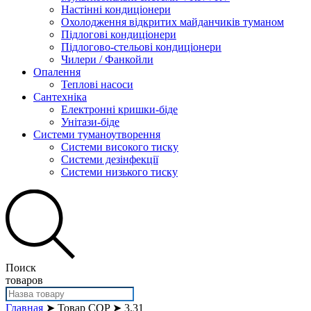
Настінні кондиціонери
Охолодження відкритих майданчиків туманом
Підлогові кондиціонери
Підлогово-стельові кондиціонери
Чилери / Фанкойли
Опалення
Теплові насоси
Сантехніка
Електронні кришки-біде
Унітази-біде
Системи туманоутворення
Системи високого тиску
Системи дезінфекції
Системи низького тиску
Поиск
товаров
Главная
➤ Товар COP ➤ 3.31