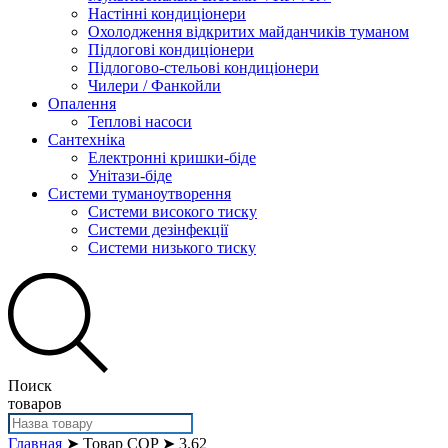
Настінні кондиціонери
Охолодження відкритих майданчиків туманом
Підлогові кондиціонери
Підлогово-стельові кондиціонери
Чилери / Фанкойли
Опалення
Теплові насоси
Сантехніка
Електронні кришки-біде
Унітази-біде
Системи туманоутворення
Системи високого тиску
Системи дезінфекції
Системи низького тиску
Поиск
товаров
Главная
➤ Товар COP ➤ 3.62