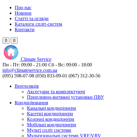
Про нас
Новини
Статті та огляди
Каталоги спліт-систем
Контакти
0
0
Climate
Service
Пн - Пт:
09:00 - 21:00
Сб - Вс:
09:00 - 18:00
info@climateservice.com.ua
(095) 598-07-98
(050) 833-09-01
(067) 312-30-56
Вентиляція
Аксесуари та комплектуючі
Припливно-витяжні установки ПВУ
Кондиціювання
Канальні кондиціонери
Касетні кондиціонери
Колонні кондиціонери
Мобільні кондиціонери
Мульті спліт системи
Мультизональні системи VRF/VRV