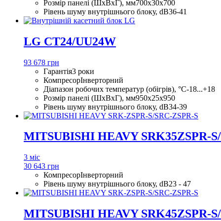
Розмір панелі (ШхВхГ), мм
700x30x700
Рівень шуму внутрішнього блоку, dB
36-41
LG CT24/UU24W
93 678 грн
Гарантія
3 роки
Компресор
Інверторний
Діапазон робочих температур (обігрів), °С
-18...+18
Розмір панелі (ШхВхГ), мм
950x25x950
Рівень шуму внутрішнього блоку, dB
34-39
MITSUBISHI HEAVY SRK35ZSPR-S
3 міс
30 643 грн
Компресор
Інверторний
Рівень шуму внутрішнього блоку, dB
23 - 47
MITSUBISHI HEAVY SRK45ZSPR-S