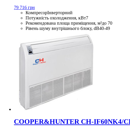
79 716 грн
Компресор
Інверторний
Потужність охолодження, кВт
7
Рекомендована площа приміщення, м²
до 70
Рівень шуму внутрішнього блоку, dB
40-49
COOPER&HUNTER CH-IF60NK4/C