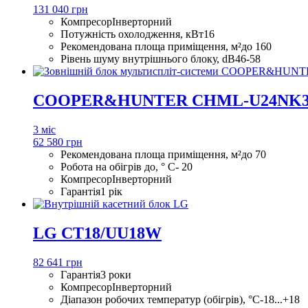
131 040 грн
Компресор
Інверторний
Потужність охолодження, кВт
16
Рекомендована площа приміщення, м²
до 160
Рівень шуму внутрішнього блоку, dB
46-58
COOPER&HUNTER CHML-U24NK
3 міс
62 580 грн
Рекомендована площа приміщення, м²
до 70
Робота на обігрів до, ° С
- 20
Компресор
Інверторний
Гарантія
1 рік
LG CT18/UU18W
82 641 грн
Гарантія
3 роки
Компресор
Інверторний
Діапазон робочих температур (обігрів), °С
-18...+18