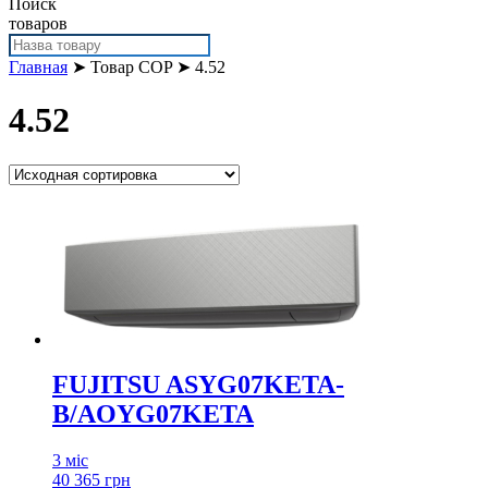
Поиск
товаров
Главная
➤ Товар COP ➤ 4.52
4.52
FUJITSU ASYG07KETA-
B/AOYG07KETA
3 міс
40 365 грн