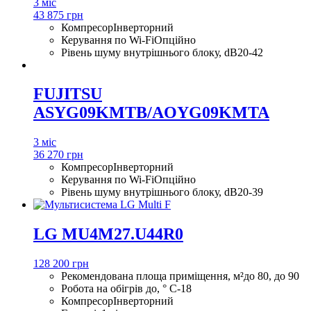
3 міс
43 875 грн
Компресор
Інверторний
Керування по Wi-Fi
Опційно
Рівень шуму внутрішнього блоку, dB
20-42
FUJITSU
ASYG09KMTB/AOYG09KMTA
3 міс
36 270 грн
Компресор
Інверторний
Керування по Wi-Fi
Опційно
Рівень шуму внутрішнього блоку, dB
20-39
LG MU4M27.U44R0
128 200 грн
Рекомендована площа приміщення, м²
до 80, до 90
Робота на обігрів до, ° С
-18
Компресор
Інверторний