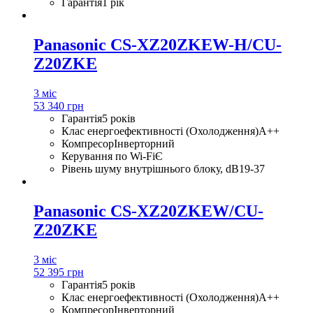
Гарантія
1 рік
Panasonic CS-XZ20ZKEW-H/CU-
Z20ZKE
3 міс
53 340 грн
Гарантія
5 років
Клас енергоефективності (Охолодження)
A++
Компресор
Інверторний
Керування по Wi-Fi
Є
Рівень шуму внутрішнього блоку, dB
19-37
Panasonic CS-XZ20ZKEW/CU-
Z20ZKE
3 міс
52 395 грн
Гарантія
5 років
Клас енергоефективності (Охолодження)
A++
Компресор
Інверторний