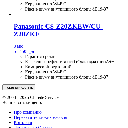
Керування по Wi-Fi
Є
Рівень шуму внутрішнього блоку, dB
19-37
Panasonic CS-Z20ZKEW/CU-
Z20ZKE
3 міс
51 450 грн
Гарантія
5 років
Клас енергоефективності (Охолодження)
A++
Компресор
Інверторний
Керування по Wi-Fi
Є
Рівень шуму внутрішнього блоку, dB
19-37
Показати фільтр
© 2003 - 2026 Climate Service.
Всі права захищено.
Про компанію
Переваги теплових насосів
Контакти
Доставка та Оплата