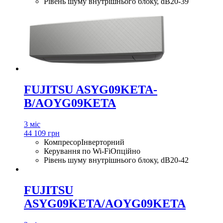
Рівень шуму внутрішнього блоку, dB
20-39
FUJITSU ASYG09KETA-
B/AOYG09KETA
3 міс
44 109 грн
Компресор
Інверторний
Керування по Wi-Fi
Опційно
Рівень шуму внутрішнього блоку, dB
20-42
FUJITSU
ASYG09KETA/AOYG09KETA