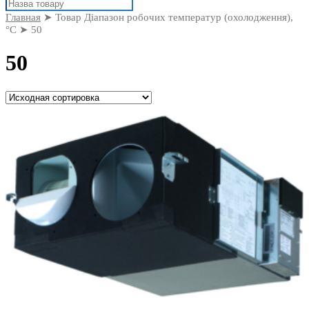
Поиск
товаров
Главная
➤ Товар Діапазон робочих температур (охолодження),
°С ➤ 50
50