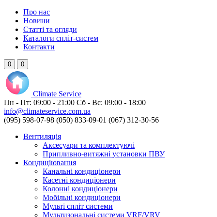
Про нас
Новини
Статті та огляди
Каталоги спліт-систем
Контакти
0
0
Climate
Service
Пн - Пт:
09:00 - 21:00
Сб - Вс:
09:00 - 18:00
info@climateservice.com.ua
(095) 598-07-98
(050) 833-09-01
(067) 312-30-56
Вентиляція
Аксесуари та комплектуючі
Припливно-витяжні установки ПВУ
Кондиціювання
Канальні кондиціонери
Касетні кондиціонери
Колонні кондиціонери
Мобільні кондиціонери
Мульті спліт системи
Мультизональні системи VRF/VRV