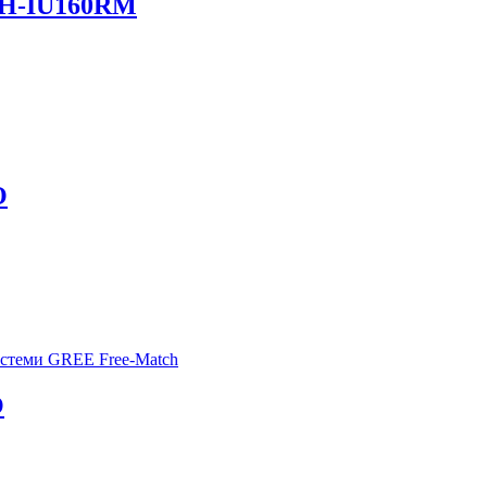
H-IU160RM
O
O