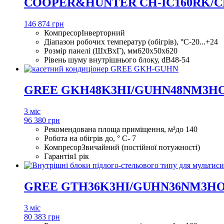
COOPER&HUNTER CH-IC160RK/C
146 874 грн
Компресор
Інверторний
Діапазон робочих температур (обігрів), °С
-20...+24
Розмір панелі (ШхВхГ), мм
620х50х620
Рівень шуму внутрішнього блоку, dB
48-54
GREE GKH48K3HI/GUHN48NM3H
3 міс
96 380 грн
Рекомендована площа приміщення, м²
до 140
Робота на обігрів до, ° С
- 7
Компресор
Звичайний (постійної потужності)
Гарантія
1 рік
GREE GTH36K3HI/GUHN36NM3H
3 міс
80 383 грн