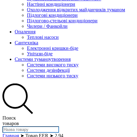
Настінні кондиціонери
Охолодження відкритих майданчиків туманом
Підлогові кондиціонери
Підлогово-стельові кондиціонери
Чилери / Фанкойли
Опалення
Теплові насоси
Сантехніка
Електронні кришки-біде
Унітази-біде
Системи туманоутворення
Системи високого тиску
Системи дезінфекції
Системи низького тиску
Поиск
товаров
Главная
➤ Товар EER ➤ 2.94