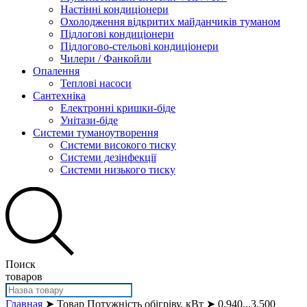
Настінні кондиціонери
Охолодження відкритих майданчиків туманом
Підлогові кондиціонери
Підлогово-стельові кондиціонери
Чилери / Фанкойли
Опалення
Теплові насоси
Сантехніка
Електронні кришки-біде
Унітази-біде
Системи туманоутворення
Системи високого тиску
Системи дезінфекції
Системи низького тиску
Поиск
товаров
Главная
➤ Товар Потужність обігріву, кВт ➤ 0.940...3.500