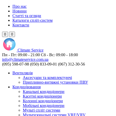
Про нас
Новини
Статті та огляди
Каталоги спліт-систем
Контакти
0
0
Climate
Service
Пн - Пт:
09:00 - 21:00
Сб - Вс:
09:00 - 18:00
info@climateservice.com.ua
(095) 598-07-98
(050) 833-09-01
(067) 312-30-56
Вентиляція
Аксесуари та комплектуючі
Припливно-витяжні установки ПВУ
Кондиціювання
Канальні кондиціонери
Касетні кондиціонери
Колонні кондиціонери
Мобільні кондиціонери
Мульті спліт системи
Мультизональні системи VRF/VRV