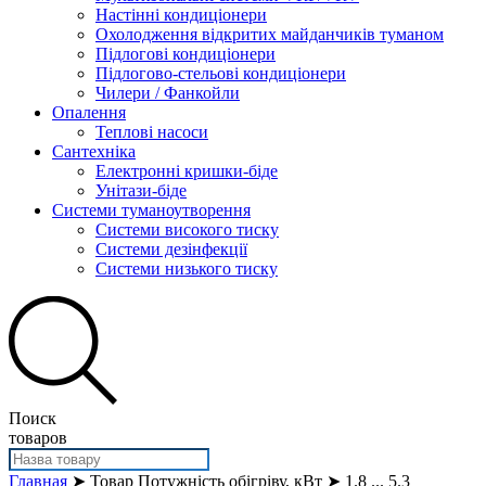
Настінні кондиціонери
Охолодження відкритих майданчиків туманом
Підлогові кондиціонери
Підлогово-стельові кондиціонери
Чилери / Фанкойли
Опалення
Теплові насоси
Сантехніка
Електронні кришки-біде
Унітази-біде
Системи туманоутворення
Системи високого тиску
Системи дезінфекції
Системи низького тиску
Поиск
товаров
Главная
➤ Товар Потужність обігріву, кВт ➤ 1.8 ... 5.3