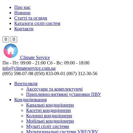
Про нас
Новини
Статті та огляди
Каталоги спліт-систем
Контакти
0
0
Climate
Service
Пн - Пт:
09:00 - 21:00
Сб - Вс:
09:00 - 18:00
info@climateservice.com.ua
(095) 598-07-98
(050) 833-09-01
(067) 312-30-56
Вентиляція
Аксесуари та комплектуючі
Припливно-витяжні установки ПВУ
Кондиціювання
Канальні кондиціонери
Касетні кондиціонери
Колонні кондиціонери
Мобільні кондиціонери
Мульті спліт системи
Мультизональні системи VRF/VRV