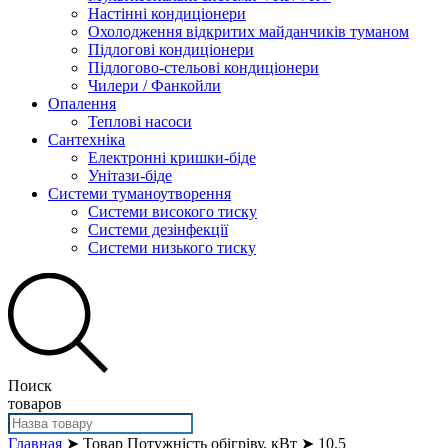
Настінні кондиціонери
Охолодження відкритих майданчиків туманом
Підлогові кондиціонери
Підлогово-стельові кондиціонери
Чилери / Фанкойли
Опалення
Теплові насоси
Сантехніка
Електронні кришки-біде
Унітази-біде
Системи туманоутворення
Системи високого тиску
Системи дезінфекції
Системи низького тиску
Поиск
товаров
Главная
➤ Товар Потужність обігріву, кВт ➤ 10.5