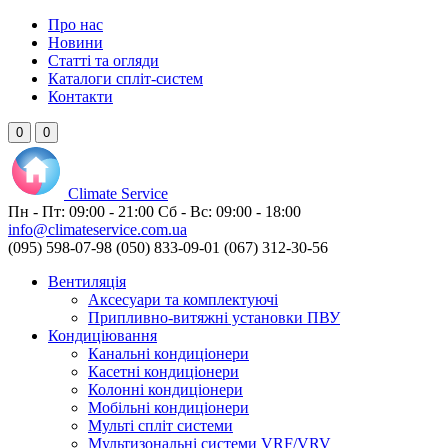
Про нас
Новини
Статті та огляди
Каталоги спліт-систем
Контакти
0
0
Climate
Service
Пн - Пт:
09:00 - 21:00
Сб - Вс:
09:00 - 18:00
info@climateservice.com.ua
(095) 598-07-98
(050) 833-09-01
(067) 312-30-56
Вентиляція
Аксесуари та комплектуючі
Припливно-витяжні установки ПВУ
Кондиціювання
Канальні кондиціонери
Касетні кондиціонери
Колонні кондиціонери
Мобільні кондиціонери
Мульті спліт системи
Мультизональні системи VRF/VRV