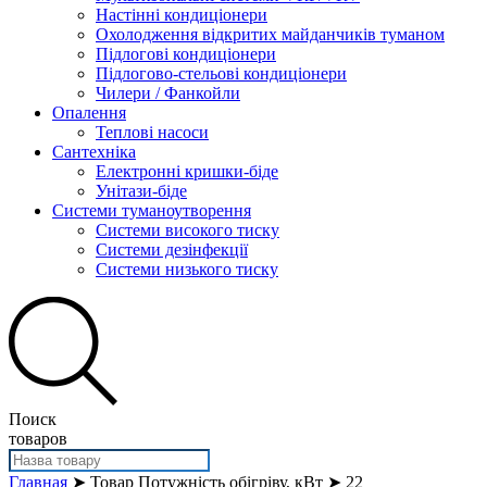
Настінні кондиціонери
Охолодження відкритих майданчиків туманом
Підлогові кондиціонери
Підлогово-стельові кондиціонери
Чилери / Фанкойли
Опалення
Теплові насоси
Сантехніка
Електронні кришки-біде
Унітази-біде
Системи туманоутворення
Системи високого тиску
Системи дезінфекції
Системи низького тиску
Поиск
товаров
Главная
➤ Товар Потужність обігріву, кВт ➤ 22