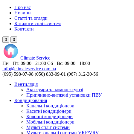
Про нас
Новини
Статті та огляди
Каталоги спліт-систем
Контакти
0
0
Climate
Service
Пн - Пт:
09:00 - 21:00
Сб - Вс:
09:00 - 18:00
info@climateservice.com.ua
(095) 598-07-98
(050) 833-09-01
(067) 312-30-56
Вентиляція
Аксесуари та комплектуючі
Припливно-витяжні установки ПВУ
Кондиціювання
Канальні кондиціонери
Касетні кондиціонери
Колонні кондиціонери
Мобільні кондиціонери
Мульті спліт системи
Мультизональні системи VRF/VRV