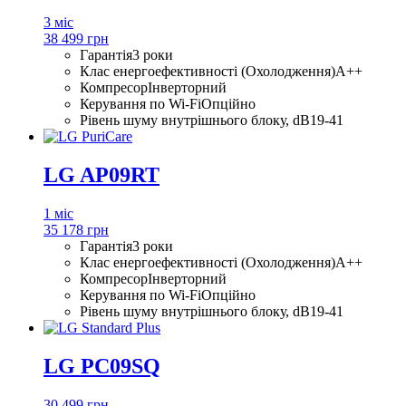
3 міс
38 499 грн
Гарантія
3 роки
Клас енергоефективності (Охолодження)
A++
Компресор
Інверторний
Керування по Wi-Fi
Опційно
Рівень шуму внутрішнього блоку, dB
19-41
LG AP09RT
1 міс
35 178 грн
Гарантія
3 роки
Клас енергоефективності (Охолодження)
A++
Компресор
Інверторний
Керування по Wi-Fi
Опційно
Рівень шуму внутрішнього блоку, dB
19-41
LG PC09SQ
30 499 грн