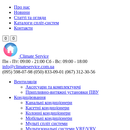
Про нас
Новини
Статті та огляди
Каталоги спліт-систем
Контакти
0
0
Climate
Service
Пн - Пт:
09:00 - 21:00
Сб - Вс:
09:00 - 18:00
info@climateservice.com.ua
(095) 598-07-98
(050) 833-09-01
(067) 312-30-56
Вентиляція
Аксесуари та комплектуючі
Припливно-витяжні установки ПВУ
Кондиціювання
Канальні кондиціонери
Касетні кондиціонери
Колонні кондиціонери
Мобільні кондиціонери
Мульті спліт системи
Мультизональні системи VRF/VRV