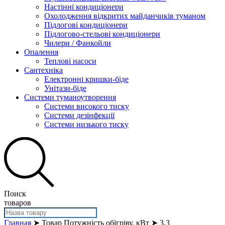
Настінні кондиціонери
Охолодження відкритих майданчиків туманом
Підлогові кондиціонери
Підлогово-стельові кондиціонери
Чилери / Фанкойли
Опалення
Теплові насоси
Сантехніка
Електронні кришки-біде
Унітази-біде
Системи туманоутворення
Системи високого тиску
Системи дезінфекції
Системи низького тиску
Поиск
товаров
Главная
➤ Товар Потужність обігріву, кВт ➤ 3.3