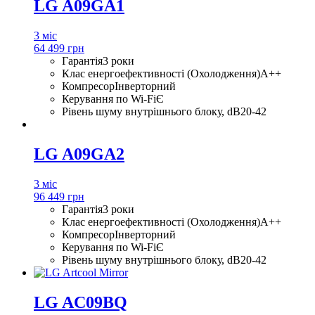
LG A09GA1
3 міс
64 499 грн
Гарантія
3 роки
Клас енергоефективності (Охолодження)
A++
Компресор
Інверторний
Керування по Wi-Fi
Є
Рівень шуму внутрішнього блоку, dB
20-42
LG A09GA2
3 міс
96 449 грн
Гарантія
3 роки
Клас енергоефективності (Охолодження)
A++
Компресор
Інверторний
Керування по Wi-Fi
Є
Рівень шуму внутрішнього блоку, dB
20-42
LG AC09BQ