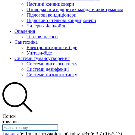
Настінні кондиціонери
Охолодження відкритих майданчиків туманом
Підлогові кондиціонери
Підлогово-стельові кондиціонери
Чилери / Фанкойли
Опалення
Теплові насоси
Сантехніка
Електронні кришки-біде
Унітази-біде
Системи туманоутворення
Системи високого тиску
Системи дезінфекції
Системи низького тиску
Поиск
товаров
Главная
➤ Товар Потужність обігріву, кВт ➤ 3.7 (0.6-5.13)