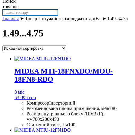
Поиск
товаров
Главная
➤ Товар Потужність охолодження, кВт ➤ 1.49...4.75
1.49...4.75
MIDEA MTI-18FNXDO/MOU-
18FN8-RDO
3 міс
53 095 грн
Компресор
Інверторний
Рекомендована площа приміщення, м²
до 80
Розмір внутрішнього блоку (ШхВхГ),
мм
700x200х450
Статичний тиск, Па
100