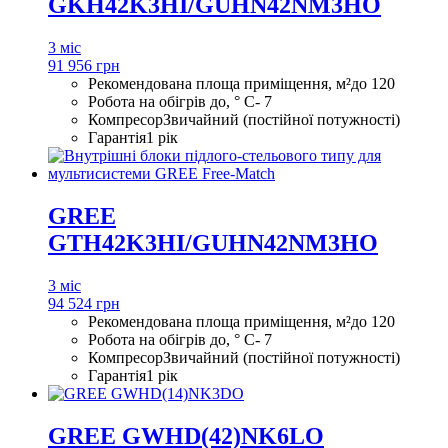
GKH42K3HI/GUHN42NM3HO
3 міс
91 956 грн
Рекомендована площа приміщення, м²
до 120
Робота на обігрів до, ° С
- 7
Компресор
Звичайний (постійної потужності)
Гарантія
1 рік
GREE
GTH42K3HI/GUHN42NM3HO
3 міс
94 524 грн
Рекомендована площа приміщення, м²
до 120
Робота на обігрів до, ° С
- 7
Компресор
Звичайний (постійної потужності)
Гарантія
1 рік
GREE GWHD(42)NK6LO