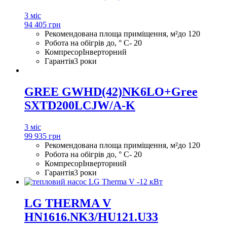
3 міс
94 405 грн
Рекомендована площа приміщення, м²
до 120
Робота на обігрів до, ° С
- 20
Компресор
Інверторний
Гарантія
3 роки
GREE GWHD(42)NK6LO+Gree
SXTD200LCJW/A-K
3 міс
99 935 грн
Рекомендована площа приміщення, м²
до 120
Робота на обігрів до, ° С
- 20
Компресор
Інверторний
Гарантія
3 роки
LG THERMA V
HN1616.NK3/HU121.U33