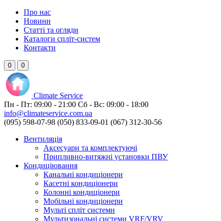
Про нас
Новини
Статті та огляди
Каталоги спліт-систем
Контакти
0
0
Climate
Service
Пн - Пт:
09:00 - 21:00
Сб - Вс:
09:00 - 18:00
info@climateservice.com.ua
(095) 598-07-98
(050) 833-09-01
(067) 312-30-56
Вентиляція
Аксесуари та комплектуючі
Припливно-витяжні установки ПВУ
Кондиціювання
Канальні кондиціонери
Касетні кондиціонери
Колонні кондиціонери
Мобільні кондиціонери
Мульті спліт системи
Мультизональні системи VRF/VRV