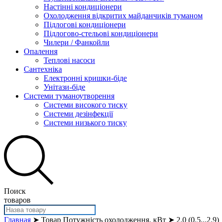
Настінні кондиціонери
Охолодження відкритих майданчиків туманом
Підлогові кондиціонери
Підлогово-стельові кондиціонери
Чилери / Фанкойли
Опалення
Теплові насоси
Сантехніка
Електронні кришки-біде
Унітази-біде
Системи туманоутворення
Системи високого тиску
Системи дезінфекції
Системи низького тиску
Поиск
товаров
Главная
➤ Товар Потужність охолодження, кВт ➤ 2.0 (0.5...2.9)