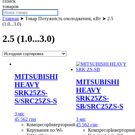
Поиск
товаров
Главная
➤ Товар Потужність охолодження, кВт ➤ 2.5
(1.0...3.0)
2.5 (1.0...3.0)
MITSUBISHI
MITSUBISHI
HEAVY
HEAVY
SRK25ZS-
SRK25ZS-
S/SRC25ZS-S
SB/SRC25ZS-S
3 міс
45 562 грн
3 міс
Компресор
Інверторний
45 562 грн
Керування по Wi-
Компресор
Інверторни