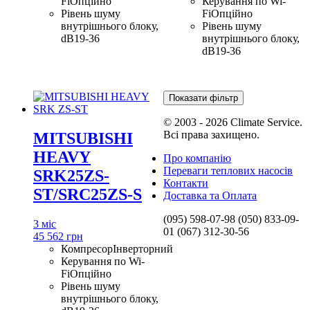
Fi
Опційно
Керування по Wi-
Рівень шуму
Fi
Опційно
внутрішнього блоку,
Рівень шуму
dB
19-36
внутрішнього блоку,
dB
19-36
Показати фільтр
© 2003 - 2026 Climate Service.
Всі права захищено.
MITSUBISHI
HEAVY
Про компанію
Переваги теплових насосів
SRK25ZS-
Контакти
ST/SRC25ZS-S
Доставка та Оплата
(095) 598-07-98
(050) 833-09-
3 міс
01
(067) 312-30-56
45 562 грн
Компресор
Інверторний
Керування по Wi-
Fi
Опційно
Рівень шуму
внутрішнього блоку,