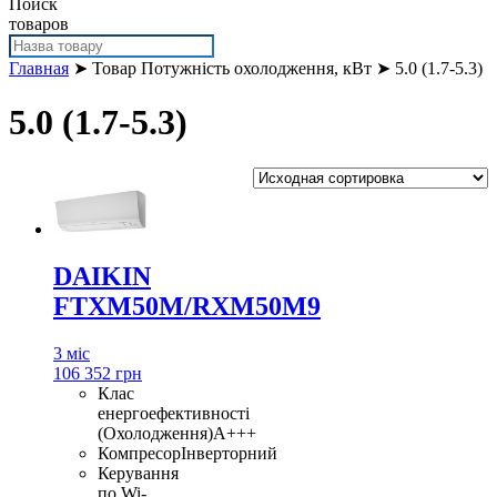
Поиск
товаров
Главная
➤ Товар Потужність охолодження, кВт ➤ 5.0 (1.7-5.3)
5.0 (1.7-5.3)
DAIKIN
FTXM50M/RXM50M9
3 міс
106 352 грн
Клас
енергоефективності
(Охолодження)
A+++
Компресор
Інверторний
Керування
по Wi-