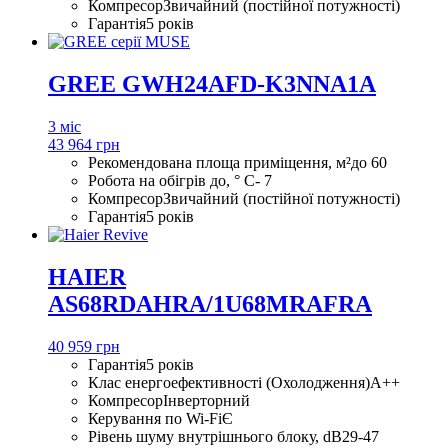
Компресор
Звичайний (постійної потужності)
Гарантія
5 років
GREE GWH24AFD-K3NNA1A
3 міс
43 964 грн
Рекомендована площа приміщення, м²
до 60
Робота на обігрів до, ° С
- 7
Компресор
Звичайний (постійної потужності)
Гарантія
5 років
HAIER
AS68RDAHRA/1U68MRAFRA
40 959 грн
Гарантія
5 років
Клас енергоефективності (Охолодження)
A++
Компресор
Інверторний
Керування по Wi-Fi
Є
Рівень шуму внутрішнього блоку, dB
29-47