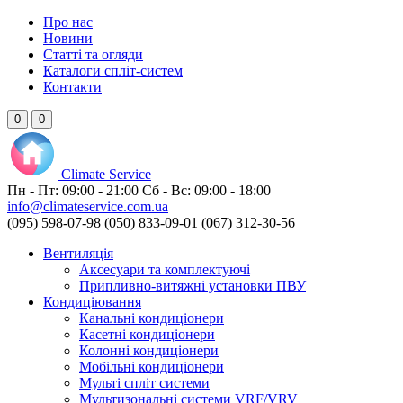
Про нас
Новини
Статті та огляди
Каталоги спліт-систем
Контакти
0
0
Climate
Service
Пн - Пт:
09:00 - 21:00
Сб - Вс:
09:00 - 18:00
info@climateservice.com.ua
(095) 598-07-98
(050) 833-09-01
(067) 312-30-56
Вентиляція
Аксесуари та комплектуючі
Припливно-витяжні установки ПВУ
Кондиціювання
Канальні кондиціонери
Касетні кондиціонери
Колонні кондиціонери
Мобільні кондиціонери
Мульті спліт системи
Мультизональні системи VRF/VRV