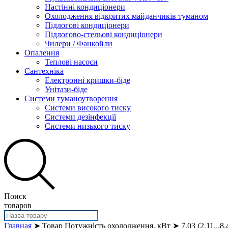
Настінні кондиціонери
Охолодження відкритих майданчиків туманом
Підлогові кондиціонери
Підлогово-стельові кондиціонери
Чилери / Фанкойли
Опалення
Теплові насоси
Сантехніка
Електронні кришки-біде
Унітази-біде
Системи туманоутворення
Системи високого тиску
Системи дезінфекції
Системи низького тиску
Поиск
товаров
Главная
➤ Товар Потужність охолодження, кВт ➤ 7.03 (2.11...8.