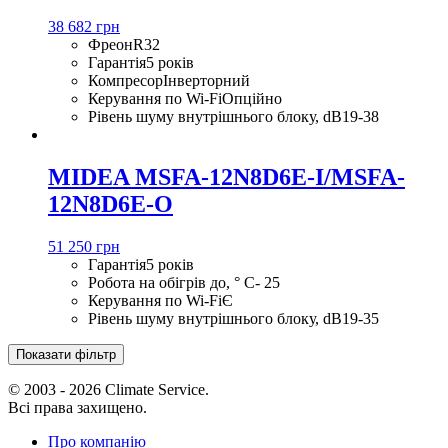
38 682 грн
Фреон
R32
Гарантія
5 років
Компресор
Інверторний
Керування по Wi-Fi
Опційно
Рівень шуму внутрішнього блоку, dB
19-38
MIDEA MSFA-12N8D6E-I/MSFA-
12N8D6E-O
51 250 грн
Гарантія
5 років
Робота на обігрів до, ° С
- 25
Керування по Wi-Fi
Є
Рівень шуму внутрішнього блоку, dB
19-35
Показати фільтр
© 2003 - 2026 Climate Service.
Всі права захищено.
Про компанію