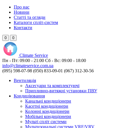
Про нас
Новини
Статті та огляди
Каталоги спліт-систем
Контакти
0
0
Climate
Service
Пн - Пт:
09:00 - 21:00
Сб - Вс:
09:00 - 18:00
info@climateservice.com.ua
(095) 598-07-98
(050) 833-09-01
(067) 312-30-56
Вентиляція
Аксесуари та комплектуючі
Припливно-витяжні установки ПВУ
Кондиціювання
Канальні кондиціонери
Касетні кондиціонери
Колонні кондиціонери
Мобільні кондиціонери
Мульті спліт системи
Мультизональні системи VRF/VRV