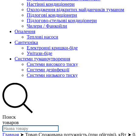
Настінні кондиціонери
Охолодження відкритих майданчиків туманом
Підлогові кондиціонери
Підлогово-стельові кондиціонери
Чилери / Фанкойли
Опалення
Теплові насоси
Сантехніка
Електронні кришки-біде
Унітази-біде
Системи туманоутворення
Системи високого тиску
Системи дезінфекції
Системи низького тиску
Поиск
товаров
Главная
➤ Товар Споживана потужність (при обігріві), кВт ➤ 0.