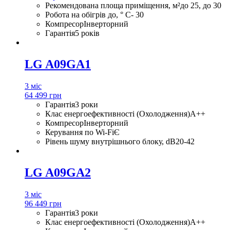
Рекомендована площа приміщення, м²
до 25, до 30
Робота на обігрів до, ° С
- 30
Компресор
Інверторний
Гарантія
5 років
LG A09GA1
3 міс
64 499 грн
Гарантія
3 роки
Клас енергоефективності (Охолодження)
A++
Компресор
Інверторний
Керування по Wi-Fi
Є
Рівень шуму внутрішнього блоку, dB
20-42
LG A09GA2
3 міс
96 449 грн
Гарантія
3 роки
Клас енергоефективності (Охолодження)
A++