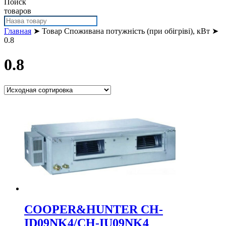
Поиск
товаров
Главная
➤ Товар Споживана потужність (при обігріві), кВт ➤
0.8
0.8
COOPER&HUNTER CH-
ID09NK4/CH-IU09NK4