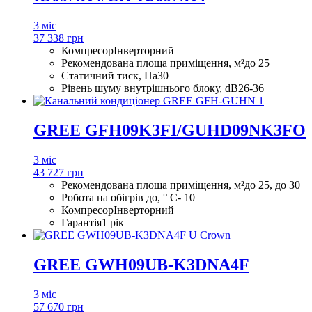
3 міс
37 338 грн
Компресор
Інверторний
Рекомендована площа приміщення, м²
до 25
Статичний тиск, Па
30
Рівень шуму внутрішнього блоку, dB
26-36
GREE GFH09K3FI/GUHD09NK3FO
3 міс
43 727 грн
Рекомендована площа приміщення, м²
до 25, до 30
Робота на обігрів до, ° С
- 10
Компресор
Інверторний
Гарантія
1 рік
GREE GWH09UB-K3DNA4F
3 міс
57 670 грн