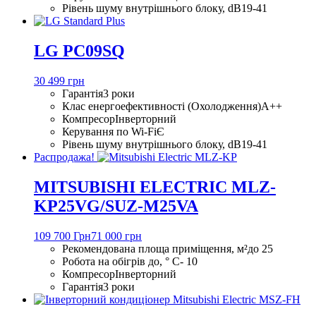
Рівень шуму внутрішнього блоку, dB
19-41
LG PC09SQ
30 499 грн
Гарантія
3 роки
Клас енергоефективності (Охолодження)
A++
Компресор
Інверторний
Керування по Wi-Fi
Є
Рівень шуму внутрішнього блоку, dB
19-41
Распродажа!
MITSUBISHI ELECTRIC MLZ-
KP25VG/SUZ-M25VA
109 700 Грн
71 000 грн
Рекомендована площа приміщення, м²
до 25
Робота на обігрів до, ° С
- 10
Компресор
Інверторний
Гарантія
3 роки