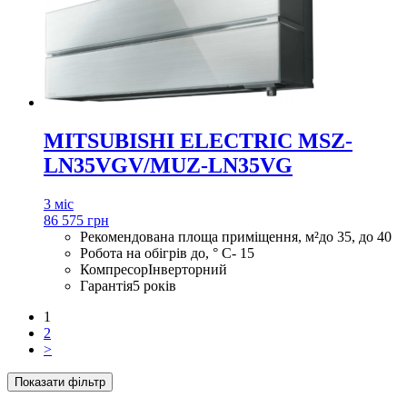
MITSUBISHI ELECTRIC MSZ-
LN35VGV/MUZ-LN35VG
3 міс
86 575 грн
Рекомендована площа приміщення, м²
до 35, до 40
Робота на обігрів до, ° С
- 15
Компресор
Інверторний
Гарантія
5 років
1
2
>
Показати фільтр