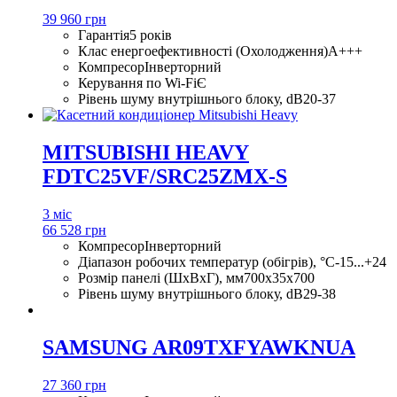
39 960 грн
Гарантія
5 років
Клас енергоефективності (Охолодження)
A+++
Компресор
Інверторний
Керування по Wi-Fi
Є
Рівень шуму внутрішнього блоку, dB
20-37
MITSUBISHI HEAVY
FDTC25VF/SRC25ZMX-S
3 міс
66 528 грн
Компресор
Інверторний
Діапазон робочих температур (обігрів), °С
-15...+24
Розмір панелі (ШхВхГ), мм
700x35x700
Рівень шуму внутрішнього блоку, dB
29-38
SAMSUNG AR09TXFYAWKNUA
27 360 грн