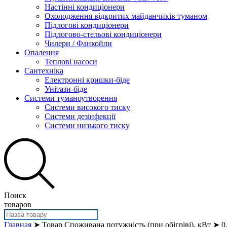
Настінні кондиціонери
Охолодження відкритих майданчиків туманом
Підлогові кондиціонери
Підлогово-стельові кондиціонери
Чилери / Фанкойли
Опалення
Теплові насоси
Сантехніка
Електронні кришки-біде
Унітази-біде
Системи туманоутворення
Системи високого тиску
Системи дезінфекції
Системи низького тиску
Поиск
товаров
Главная
➤ Товар Споживана потужність (при обігріві), кВт ➤ 0.9