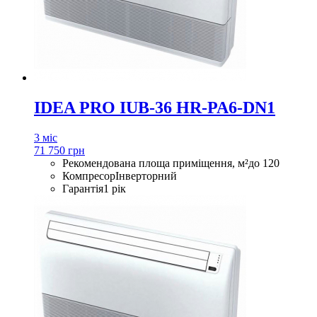
IDEA PRO IUB-36 HR-PA6-DN1
3 міс
71 750 грн
Рекомендована площа приміщення, м²
до 120
Компресор
Інверторний
Гарантія
1 рік