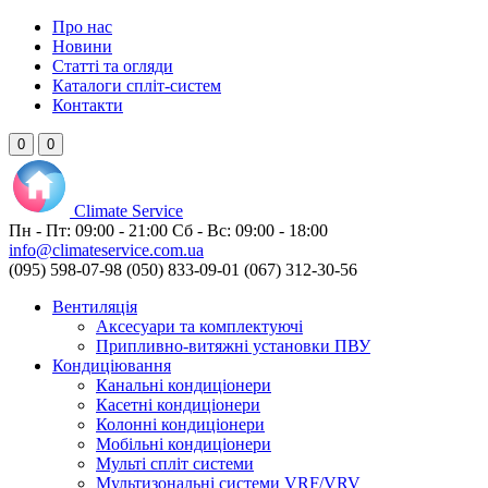
Про нас
Новини
Статті та огляди
Каталоги спліт-систем
Контакти
0
0
Climate
Service
Пн - Пт:
09:00 - 21:00
Сб - Вс:
09:00 - 18:00
info@climateservice.com.ua
(095) 598-07-98
(050) 833-09-01
(067) 312-30-56
Вентиляція
Аксесуари та комплектуючі
Припливно-витяжні установки ПВУ
Кондиціювання
Канальні кондиціонери
Касетні кондиціонери
Колонні кондиціонери
Мобільні кондиціонери
Мульті спліт системи
Мультизональні системи VRF/VRV