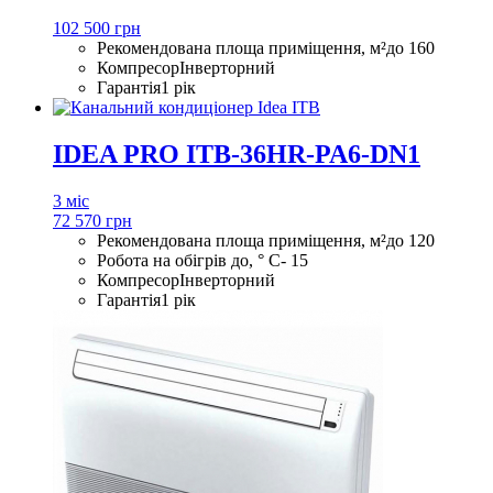
102 500 грн
Рекомендована площа приміщення, м²
до 160
Компресор
Інверторний
Гарантія
1 рік
IDEA PRO ITB-36HR-PA6-DN1
3 міс
72 570 грн
Рекомендована площа приміщення, м²
до 120
Робота на обігрів до, ° С
- 15
Компресор
Інверторний
Гарантія
1 рік