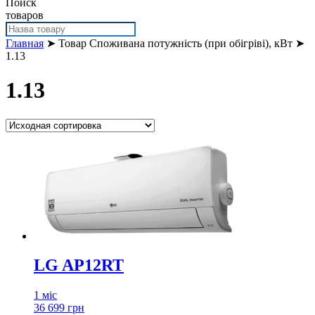
Поиск
товаров
Главная
➤ Товар Споживана потужність (при обігріві), кВт ➤
1.13
1.13
LG AP12RT
1 міс
36 699 грн