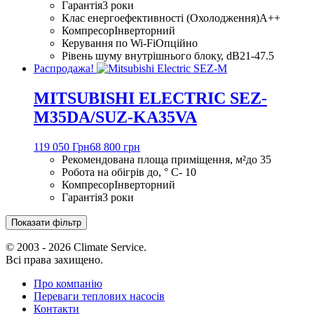
Гарантія
3 роки
Клас енергоефективності (Охолодження)
A++
Компресор
Інверторний
Керування по Wi-Fi
Опційно
Рівень шуму внутрішнього блоку, dB
21-47.5
Распродажа!
MITSUBISHI ELECTRIC SEZ-
M35DA/SUZ-KA35VA
119 050 Грн
68 800 грн
Рекомендована площа приміщення, м²
до 35
Робота на обігрів до, ° С
- 10
Компресор
Інверторний
Гарантія
3 роки
Показати фільтр
© 2003 - 2026 Climate Service.
Всі права захищено.
Про компанію
Переваги теплових насосів
Контакти