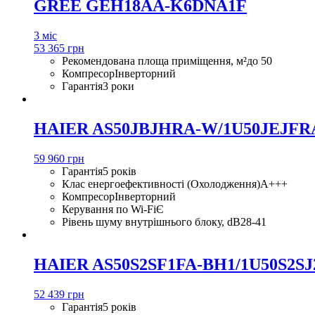
GREE GEH18AA-K6DNA1F
3 міс
53 365 грн
Рекомендована площа приміщення, м²
до 50
Компресор
Інверторний
Гарантія
3 роки
HAIER AS50JBJHRA-W/1U50JEJFR
59 960 грн
Гарантія
5 років
Клас енергоефективності (Охолодження)
A+++
Компресор
Інверторний
Керування по Wi-Fi
Є
Рівень шуму внутрішнього блоку, dB
28-41
HAIER AS50S2SF1FA-BH1/1U50S2SJ
52 439 грн
Гарантія
5 років