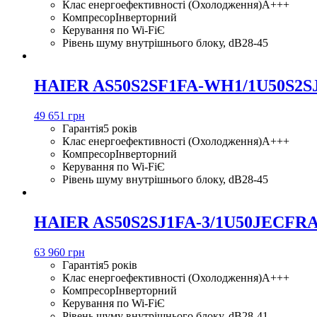
Клас енергоефективності (Охолодження)
A+++
Компресор
Інверторний
Керування по Wi-Fi
Є
Рівень шуму внутрішнього блоку, dB
28-45
HAIER AS50S2SF1FA-WH1/1U50S2S
49 651 грн
Гарантія
5 років
Клас енергоефективності (Охолодження)
A+++
Компресор
Інверторний
Керування по Wi-Fi
Є
Рівень шуму внутрішнього блоку, dB
28-45
HAIER AS50S2SJ1FA-3/1U50JECFRA
63 960 грн
Гарантія
5 років
Клас енергоефективності (Охолодження)
A+++
Компресор
Інверторний
Керування по Wi-Fi
Є
Рівень шуму внутрішнього блоку, dB
28-41