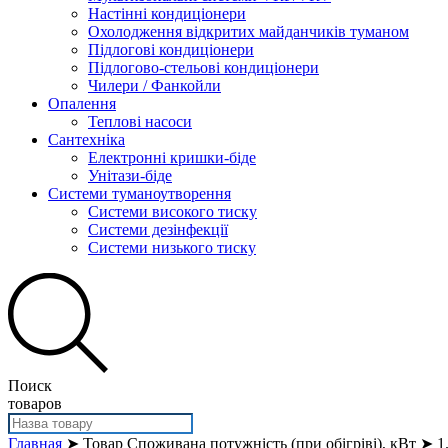
Настінні кондиціонери
Охолодження відкритих майданчиків туманом
Підлогові кондиціонери
Підлогово-стельові кондиціонери
Чилери / Фанкойли
Опалення
Теплові насоси
Сантехніка
Електронні кришки-біде
Унітази-біде
Системи туманоутворення
Системи високого тиску
Системи дезінфекції
Системи низького тиску
Поиск
товаров
Главная
➤ Товар Споживана потужність (при обігріві), кВт ➤ 1