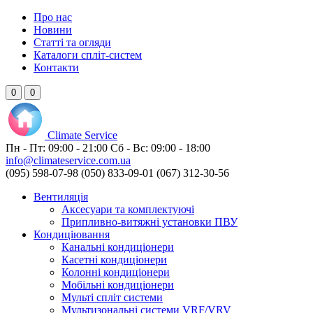
Про нас
Новини
Статті та огляди
Каталоги спліт-систем
Контакти
0
0
Climate
Service
Пн - Пт:
09:00 - 21:00
Сб - Вс:
09:00 - 18:00
info@climateservice.com.ua
(095) 598-07-98
(050) 833-09-01
(067) 312-30-56
Вентиляція
Аксесуари та комплектуючі
Припливно-витяжні установки ПВУ
Кондиціювання
Канальні кондиціонери
Касетні кондиціонери
Колонні кондиціонери
Мобільні кондиціонери
Мульті спліт системи
Мультизональні системи VRF/VRV