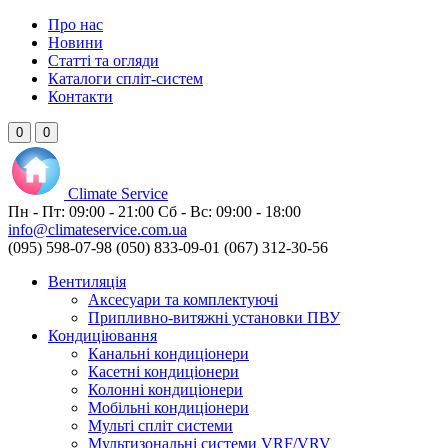
Про нас
Новини
Статті та огляди
Каталоги спліт-систем
Контакти
0
0
Climate
Service
Пн - Пт:
09:00 - 21:00
Сб - Вс:
09:00 - 18:00
info@climateservice.com.ua
(095) 598-07-98
(050) 833-09-01
(067) 312-30-56
Вентиляція
Аксесуари та комплектуючі
Припливно-витяжні установки ПВУ
Кондиціювання
Канальні кондиціонери
Касетні кондиціонери
Колонні кондиціонери
Мобільні кондиціонери
Мульті спліт системи
Мультизональні системи VRF/VRV