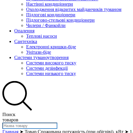
Настінні кондиціонери
Охолодження відкритих майданчиків туманом
Підлогові кондиціонери
Підлогово-стельові кондиціонери
Чилери / Фанкойли
Опалення
Теплові насоси
Сантехніка
Електронні кришки-біде
Унітази-біде
Системи туманоутворення
Системи високого тиску
Системи дезінфекції
Системи низького тиску
Поиск
товаров
Главная
➤ Товар Споживана потужність (при обігріві), кВт ➤ 1