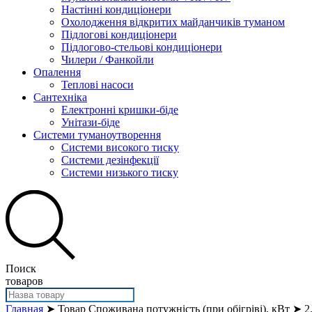
Настінні кондиціонери
Охолодження відкритих майданчиків туманом
Підлогові кондиціонери
Підлогово-стельові кондиціонери
Чилери / Фанкойли
Опалення
Теплові насоси
Сантехніка
Електронні кришки-біде
Унітази-біде
Системи туманоутворення
Системи високого тиску
Системи дезінфекції
Системи низького тиску
Поиск
товаров
Главная
➤ Товар Споживана потужність (при обігріві), кВт ➤ 2.07