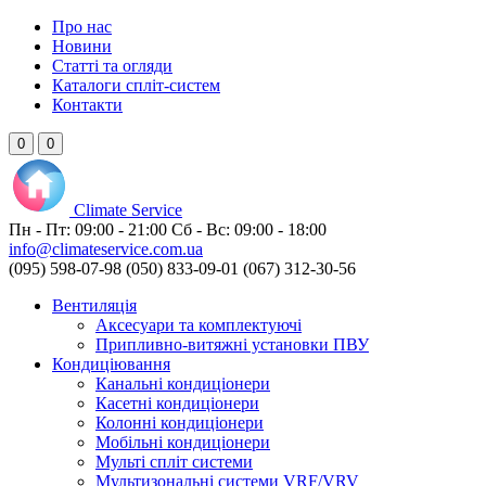
Про нас
Новини
Статті та огляди
Каталоги спліт-систем
Контакти
0
0
Climate
Service
Пн - Пт:
09:00 - 21:00
Сб - Вс:
09:00 - 18:00
info@climateservice.com.ua
(095) 598-07-98
(050) 833-09-01
(067) 312-30-56
Вентиляція
Аксесуари та комплектуючі
Припливно-витяжні установки ПВУ
Кондиціювання
Канальні кондиціонери
Касетні кондиціонери
Колонні кондиціонери
Мобільні кондиціонери
Мульті спліт системи
Мультизональні системи VRF/VRV