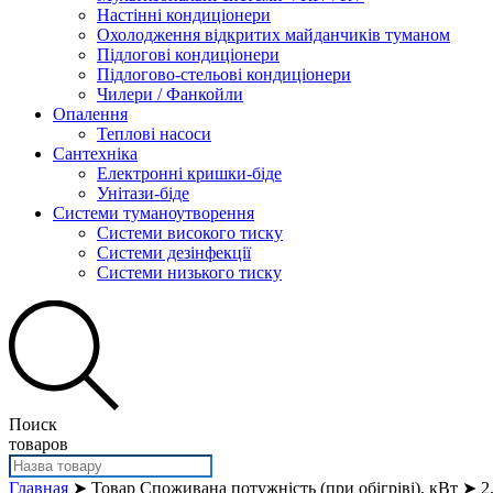
Настінні кондиціонери
Охолодження відкритих майданчиків туманом
Підлогові кондиціонери
Підлогово-стельові кондиціонери
Чилери / Фанкойли
Опалення
Теплові насоси
Сантехніка
Електронні кришки-біде
Унітази-біде
Системи туманоутворення
Системи високого тиску
Системи дезінфекції
Системи низького тиску
Поиск
товаров
Главная
➤ Товар Споживана потужність (при обігріві), кВт ➤ 2