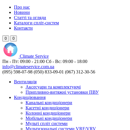
Про нас
Новини
Статті та огляди
Каталоги спліт-систем
Контакти
0
0
Climate
Service
Пн - Пт:
09:00 - 21:00
Сб - Вс:
09:00 - 18:00
info@climateservice.com.ua
(095) 598-07-98
(050) 833-09-01
(067) 312-30-56
Вентиляція
Аксесуари та комплектуючі
Припливно-витяжні установки ПВУ
Кондиціювання
Канальні кондиціонери
Касетні кондиціонери
Колонні кондиціонери
Мобільні кондиціонери
Мульті спліт системи
Мультизональні системи VRF/VRV