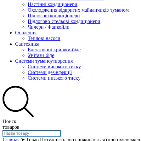
Настінні кондиціонери
Охолодження відкритих майданчиків туманом
Підлогові кондиціонери
Підлогово-стельові кондиціонери
Чилери / Фанкойли
Опалення
Теплові насоси
Сантехніка
Електронні кришки-біде
Унітази-біде
Системи туманоутворення
Системи високого тиску
Системи дезінфекції
Системи низького тиску
Поиск
товаров
Главная
➤ Товар Потужність, що споживається (при охолодженні)