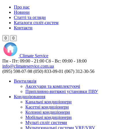
Про нас
Новини
Статті та огляди
Каталоги спліт-систем
Контакти
0
0
Climate
Service
Пн - Пт:
09:00 - 21:00
Сб - Вс:
09:00 - 18:00
info@climateservice.com.ua
(095) 598-07-98
(050) 833-09-01
(067) 312-30-56
Вентиляція
Аксесуари та комплектуючі
Припливно-витяжні установки ПВУ
Кондиціювання
Канальні кондиціонери
Касетні кондиціонери
Колонні кондиціонери
Мобільні кондиціонери
Мульті спліт системи
Мультизональні системи VRF/VRV