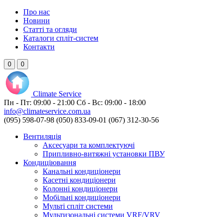
Про нас
Новини
Статті та огляди
Каталоги спліт-систем
Контакти
0
0
Climate
Service
Пн - Пт:
09:00 - 21:00
Сб - Вс:
09:00 - 18:00
info@climateservice.com.ua
(095) 598-07-98
(050) 833-09-01
(067) 312-30-56
Вентиляція
Аксесуари та комплектуючі
Припливно-витяжні установки ПВУ
Кондиціювання
Канальні кондиціонери
Касетні кондиціонери
Колонні кондиціонери
Мобільні кондиціонери
Мульті спліт системи
Мультизональні системи VRF/VRV