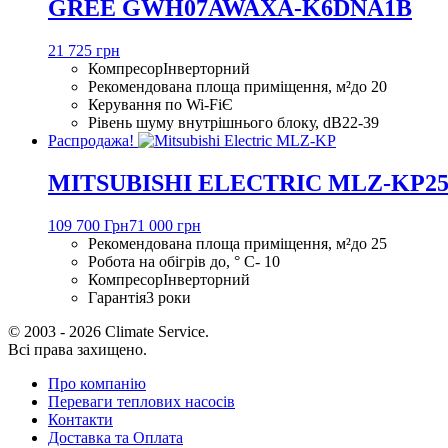
GREE GWH07AWAXA-K6DNA1B
21 725 грн
Компресор
Інверторний
Рекомендована площа приміщення, м²
до 20
Керування по Wi-Fi
Є
Рівень шуму внутрішнього блоку, dB
22-39
Распродажа!
MITSUBISHI ELECTRIC MLZ-KP2
109 700 Грн
71 000 грн
Рекомендована площа приміщення, м²
до 25
Робота на обігрів до, ° С
- 10
Компресор
Інверторний
Гарантія
3 роки
© 2003 - 2026 Climate Service.
Всі права захищено.
Про компанію
Переваги теплових насосів
Контакти
Доставка та Оплата