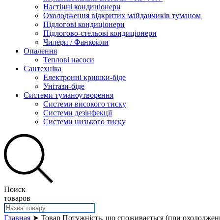
Настінні кондиціонери
Охолодження відкритих майданчиків туманом
Підлогові кондиціонери
Підлогово-стельові кондиціонери
Чилери / Фанкойли
Опалення
Теплові насоси
Сантехніка
Електронні кришки-біде
Унітази-біде
Системи туманоутворення
Системи високого тиску
Системи дезінфекції
Системи низького тиску
Поиск
товаров
Главная
➤ Товар Потужність, що споживається (при охолодженн