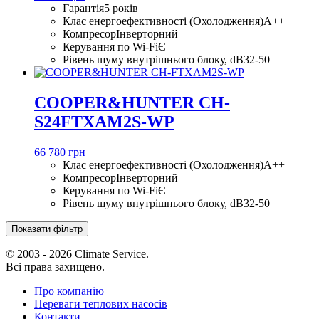
Гарантія
5 років
Клас енергоефективності (Охолодження)
A++
Компресор
Інверторний
Керування по Wi-Fi
Є
Рівень шуму внутрішнього блоку, dB
32-50
COOPER&HUNTER CH-
S24FTXAM2S-WP
66 780 грн
Клас енергоефективності (Охолодження)
A++
Компресор
Інверторний
Керування по Wi-Fi
Є
Рівень шуму внутрішнього блоку, dB
32-50
Показати фільтр
© 2003 - 2026 Climate Service.
Всі права захищено.
Про компанію
Переваги теплових насосів
Контакти