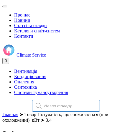
Про нас
Новини
Статті та огляди
Каталоги спліт-систем
Контакти
Climate
Service
0
Вентиляція
Кондиціювання
Опалення
Сантехніка
Системи туманоутворення
Поиск
товаров
Главная
➤ Товар Потужність, що споживається (при
охолодженні), кВт ➤ 3.4