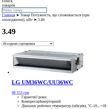
Поиск
товаров
Главная
➤ Товар Потужність, що споживається (при
охолодженні), кВт ➤ 3.49
3.49
LG UM36WC/UU36WC
98 553 грн
Гарантія
3 роки
Компресор
Інверторний
Діапазон робочих температур (обігрів), °С
-10...+18