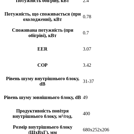
Потужність обігріву, кВт
2.4
Потужність, що споживається (при
0.78
охолодженні), кВт
Споживана потужність (при
0.7
обігріві), кВт
EER
3.07
COP
3.42
Рівень шуму внутрішнього блоку,
31-37
dB
Рівень шуму зовнішнього блоку, dB
49
Продуктивність повітря
400
внутрішнього блоку, м³/год.
Розмір внутрішнього блоку
680x252x206
(ШхВхГ), мм