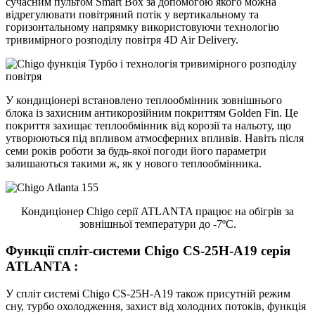
сучасним пультом Smart Box за допомогою якого можна
відрегулювати повітряний потік у вертикальному та
горизонтальному напрямку використовуючи технологію
тривимірного розподілу повітря 4D Air Delivery.
У кондиціонері встановлено теплообмінник зовнішнього
блока із захисним антикорозійним покриттям Golden Fin. Це
покриття захищає теплообмінник від корозії та нальоту, що
утворюються під впливом атмосферних впливів. Навіть після
семи років роботи за будь-якої погоди його параметри
залишаються такими ж, як у нового теплообмінника.
Кондиціонер Chigo серії ATLANTA працює на обігрів за
зовнішньої температури до -7ºС.
Функції
спліт-системи Chigo CS-25H-A19 серія
ATLANTA :
У спліт системі Chigo CS-25H-A19 також присутній режим
сну, турбо охолодження, захист від холодних потоків, функція