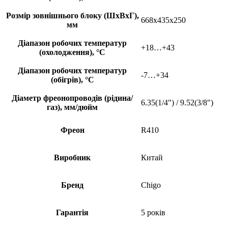
Розмір зовнішнього блоку (ШхВхГ),
668x435x250
мм
Діапазон робочих температур
+18…+43
(охолодження), °С
Діапазон робочих температур
-7…+34
(обігрів), °С
Діаметр фреонопроводів (рідина/
6.35(1/4") / 9.52(3/8")
газ), мм/дюйм
Фреон
R410
Виробник
Китай
Бренд
Chigo
Гарантія
5 років