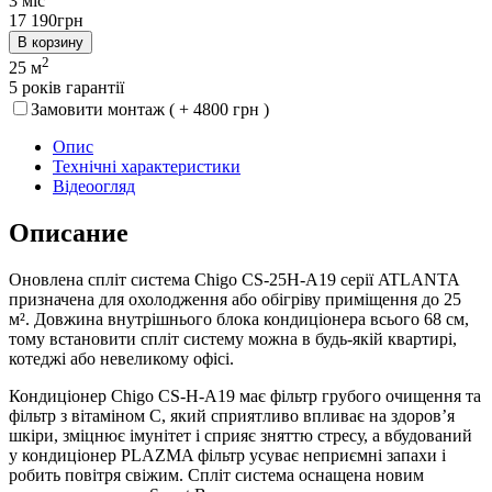
3 міс
17 190
грн
В корзину
2
25 м
5
років гарантії
Замовити монтаж ( + 4800 грн )
Опис
Технічні характеристики
Відеоогляд
Описание
Оновлена спліт система Chigo CS-25H-A19 серії ATLANTA
призначена для охолодження або обігріву приміщення до 25
м². Довжина внутрішнього блока кондиціонера всього 68 см,
тому встановити спліт систему можна в будь-якій квартирі,
котеджі або невеликому офісі.
Кондиціонер Chigo CS-H-A19 має фільтр грубого очищення та
фільтр з вітаміном С, який сприятливо впливає на здоров’я
шкіри, зміцнює імунітет і сприяє зняттю стресу, а вбудований
у кондиціонер PLAZMA фільтр усуває неприємні запахи і
робить повітря свіжим. Спліт система оснащена новим