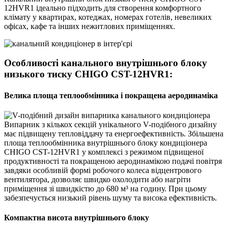
12HVR1 ідеально підходить
для створення комфортного
клімату
у квартирах, котеджах, номерах готелів, невеликих
офісах,
кафе та інших
нежитлових приміщеннях.
Особливості канального внутрішнього блоку
низького тиску CHIGO CST-12HVR1:
Велика площа теплообмінника і покращена аеродинаміка
Випарник з кількох секцій унікального V-подібного дизайну
має підвищену тепловіддачу та енергоефективність. Збільшена
площа теплообмінника внутрішнього блоку кондиціонера
CHIGO CST-12HVR1 у комплексі з режимом підвищеної
продуктивності та покращеною аеродинамікою подачі повітря
завдяки особливій формі робочого колеса відцентрового
вентилятора, дозволяє швидко охолодити або нагріти
приміщення зі швидкістю до 680 м³ на годину. При цьому
забезпечується низький рівень шуму та висока ефективність.
Компактна висота внутрішнього блоку