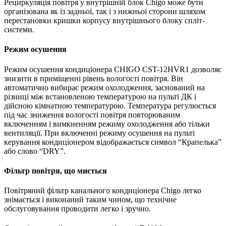
Рециркуляція повітря у внутрішній блок Chigo може бути
організована як із задньої, так і з нижньої сторони шляхом
перестановки кришки корпусу внутрішнього блоку спліт-
системи.
Режим осушення
Режим осушення кондиціонера CHIGO CST-12HVR1 дозволяє
знизити в приміщенні рівень вологості повітря. Він
автоматично вибирає режим охолодження, заснований на
різниці між встановленою температурою на пульті ДК і
дійсною кімнатною температурою. Температура регулюється
під час зниження вологості повітря повторюваним
включенням і вимкненням режиму охолодження або тільки
вентиляції. При включенні режиму осушення на пульті
керування кондиціонером відображається символ “Крапелька”
або слово “DRY”.
Фільтр повітря, що миється
Повітряний фільтр канального кондиціонера Chigo легко
знімається і виконаний таким чином, що технічне
обслуговування проводити легко і зручно.