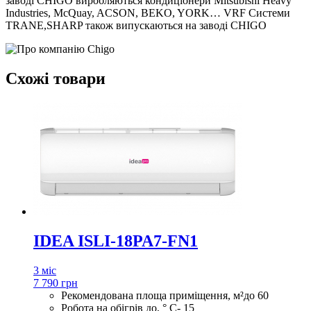
заводі CHIGO виробляються кондиціонери Mitsubishi Heavy
Industries, McQuay, ACSON, BEKO, YORK… VRF Системи
TRANE,SHARP також випускаються на заводі CHIGO
Схожі товари
IDEA ISLI-18PA7-FN1
3 міс
7 790 грн
Рекомендована площа приміщення, м²
до 60
Робота на обігрів до, ° С
- 15