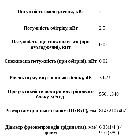
Потужність охолодження, кВт
2.1
Потужність обігріву, кВт
2.5
Потужність, що споживається (при
0,02
охолодженні), кВт
Споживана потужність (при обігріві), кВт
0.02
Рівень шуму внутрішнього блоку, dB
30-23
Продуктивність повітря внутрішнього
550…340
блоку, м³/год.
Розмір внутрішнього блоку (ШхВхГ), мм
814x210x467
Діаметр фреонопроводів (рідина/газ), мм/
6.35(1/4") /
дюйм
9.52(3/8")