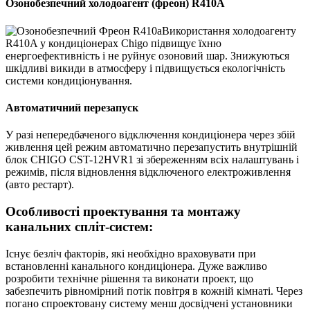
Озонобезпечний холодоагент (фреон) R410A
Використання холодоагенту
R410A у кондиціонерах Chigo підвищує їхню
енергоефективність і не руйнує озоновий шар. Знижуються
шкідливі викиди в атмосферу і підвищується екологічність
системи кондиціонування.
Автоматичний перезапуск
У разі непередбаченого відключення кондиціонера через збій
живлення цей режим автоматично перезапустить внутрішній
блок CHIGO CST-12HVR1 зі збереженням всіх налаштувань і
режимів, після відновлення відключеного електроживлення
(авто рестарт).
Особливості проектування та монтажу
канальних спліт-систем:
Існує безліч факторів, які необхідно враховувати при
встановленні канального кондиціонера. Дуже важливо
розробити технічне рішення та виконати проект, що
забезпечить рівномірний потік повітря в кожній кімнаті. Через
погано спроектовану систему менш досвідчені установники