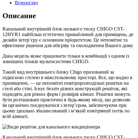
Відеоогляд
Описание
Канальний внутрішній блок низького тиску CHIGO CST-
12HVR1 найбільш естетично привабливий для приміщень, де
дизайн інтер’єру є основним пріоритетом. Це непомітне та
ефективне рішення для обігріву та охолодження Вашого дому
Дана модель може працювати тільки в комбінації з одним із
зовнішніх блоків мультисистеми CHIGO.
Такий вид внутрішнього блоку Chigo прихований за
підвісною стелею в міжстельовому просторі. Все, що видно в
приміщенні, — це непомітні повітророзподільні решітки на
стелі або стіні. Існує безліч різних конструкцій решіток, які
підходять для різних форм і розмірів кімнат. Решітки можуть
бути розташовані практично в будь-якому місці, що дозволяє
їм органічно поєднуватися з інтер’єром, забезпечуючи при
цьому ідеально збалансований і м’який повітряний потік по
всій кімнаті.
Канальний внутрішній блок низького тиску CHIGO CST-