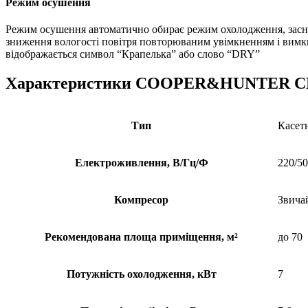
Режим осушення
Режим осушення автоматично обирає режим охолодження, засно
зниження вологості повітря повторюваним увімкненням і вимк
відображається символ “Крапелька” або слово “DRY”
Характеристики COOPER&HUNTER C
Тип
Касет
Електроживлення, В/Гц/Ф
220/50
Компресор
Звича
Рекомендована площа приміщення, м²
до 70
Потужність охолодження, кВт
7