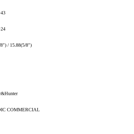
+43
+24
8″) / 15.88(5/8″)
r&Hunter
IC COMMERCIAL