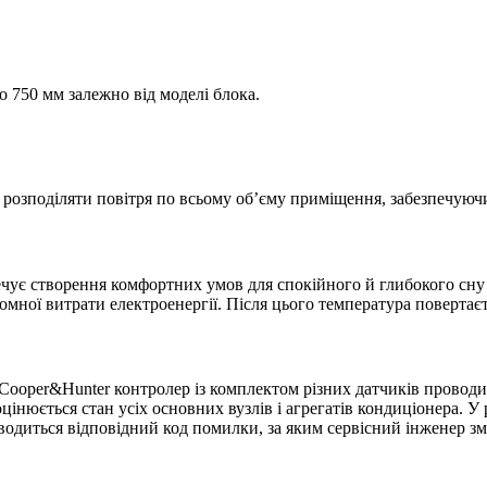
о 750 мм залежно від моделі блока.
о розподіляти повітря по всьому об’єму приміщення, забезпечую
печує створення комфортних умов для спокійного й глибокого сн
омної витрати електроенергії. Після цього температура повертаєт
Cooper&Hunter контролер із комплектом різних датчиків проводи
цінюється стан усіх основних вузлів і агрегатів кондиціонера. 
водиться відповідний код помилки, за яким сервісний інженер 