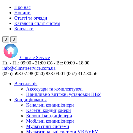
Про нас
Новини
Статті та огляди
Каталоги спліт-систем
Контакти
0
0
Climate
Service
Пн - Пт:
09:00 - 21:00
Сб - Вс:
09:00 - 18:00
info@climateservice.com.ua
(095) 598-07-98
(050) 833-09-01
(067) 312-30-56
Вентиляція
Аксесуари та комплектуючі
Припливно-витяжні установки ПВУ
Кондиціювання
Канальні кондиціонери
Касетні кондиціонери
Колонні кондиціонери
Мобільні кондиціонери
Мульті спліт системи
Мультизональні системи VRF/VRV