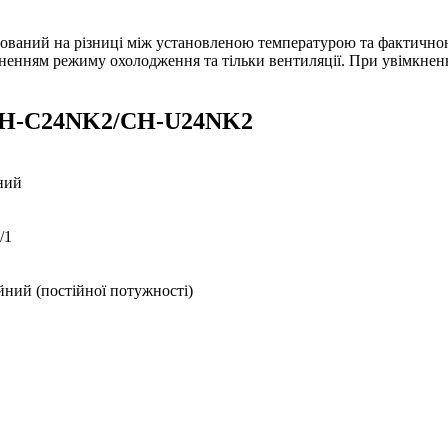
ваний на різниці між установленою температурою та фактичною
ненням режиму охолодження та тільки вентиляції. При увімкнен
H-C24NK2/CH-U24NK2
ний
/1
йний (постійної потужності)