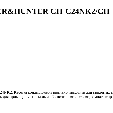
OPER&HUNTER CH-C24NK2/CH
асетні кондиціонери ідеально підходять для відкритих простор
ть для приміщень з низькими або похилими стелями, кімнат непр