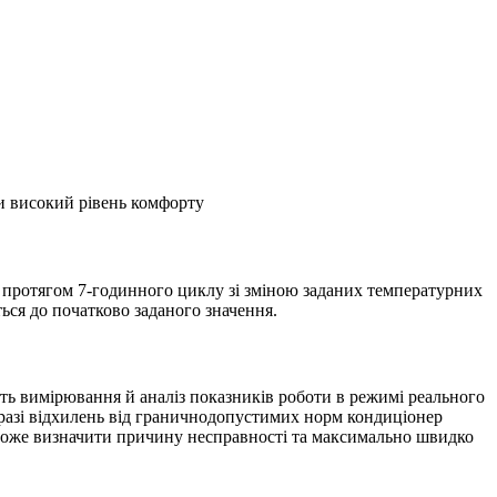
чи високий рівень комфорту
у протягом 7-годинного циклу зі зміною заданих температурних
ься до початково заданого значення.
ть вимірювання й аналіз показників роботи в режимі реального
У разі відхилень від граничнодопустимих норм кондиціонер
зможе визначити причину несправності та максимально швидко