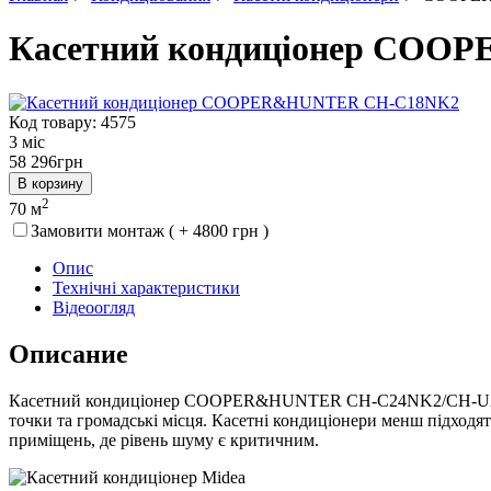
Касетний кондиціонер CO
Код товару: 4575
3 міс
58 296
грн
В корзину
2
70 м
Замовити монтаж ( + 4800 грн )
Опис
Технічні характеристики
Відеоогляд
Описание
Касетний кондиціонер COOPER&HUNTER CH-C24NK2/CH-U24NK2. К
точки та громадські місця. Касетні кондиціонери менш підходя
приміщень, де рівень шуму є критичним.