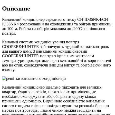
Описание
Канальний кондиціонер середнього тиску CH-ID36NK4/CH-
IU36NK4 розрахований на охолодження та обігрів приміщень
до 100 м. Робота на обігрів можлива до -20°С зовнішнього
повітря.
Канальні системи кондиціонування повітря
COOPER&HUNTER забезпечують чудовий клімат-контроль
для вашого дому. З канальними кондиціонерами
COOPER&HUNTER повітря з ідеальним контролем
температури проходитиме через вентиляційні отвори на стелі
або на стіні, охолоджуючи ваш дім влітку та обігріваючи його
взимку.
Канальний кондиціонер ідеально підходить для великих
квартир, будинків, офісів, нежитлових приміщень, де
необхідно охолоджувати або обігрівати одразу кілька
приміщень одночасно. Відмінною особливістю канальних
систем є подача свіжого повітря з вулиці та розподіл його по
мережі повітроводів. Таким чином можна заощадити на
встановленні вентиляційних систем, якщо до приміщення не