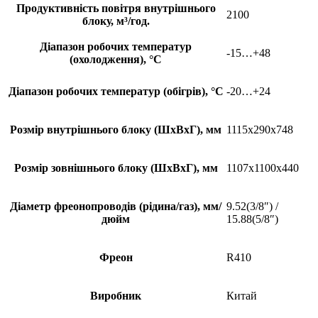
Продуктивність повітря внутрішнього
2100
блоку, м³/год.
Діапазон робочих температур
-15…+48
(охолодження), °С
Діапазон робочих температур (обігрів), °С
-20…+24
Розмір внутрішнього блоку (ШхВхГ), мм
1115x290x748
Розмір зовнішнього блоку (ШхВхГ), мм
1107x1100x440
Діаметр фреонопроводів (рідина/газ), мм/
9.52(3/8″) /
дюйм
15.88(5/8″)
Фреон
R410
Виробник
Китай