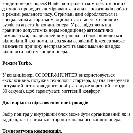
кондиціонері Cooper&Hunter контролер з комплектом різних
датчиків проводить вимірювання та аналіз показників роботи
в режимі реального часу. Отримані дані обробляються за
спеціальним алгоритмом, оцінюється стан усіх основних
вузлів та агрегатів кондиціонера. У разі відхилень від
гранично допустимих норм кондиціонер автоматично
вимикається, і на дисплей внутрішнього блока виводиться
відповідний код помилки, за яким сервісний інженер зможе
визначити причину несправності та максимально швидко
відновити роботу кондиціонера.
Режим Turbo.
У кондиціонері COOPER&HUNTER використовується
ексклюзивна, потужна технологія стартера, здатна генерувати
потужний потік холодного повітря за дуже короткий час (до
30 секунд), щоб гарантувати миттєвий комфорт.
Два варіанти підключення повітроводів
Забір повітря у внутрішній блок може бути організований як із
задньої, так і з нижньої сторони канального кондиціонера.
Температурна компенсація.