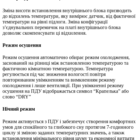
Зміна висоти встановлення внутрішнього блока призводить
до відхилень температури, яку вимірює датчик, від фактичної
температури на рівні підлоги. Зміна конфігурації
з’єднувальних перемичок на платі внутрішнього блока
дозволяє скомпенсувати ці відхилення.
Режим осушення
Режим осушення автоматично обирає режим охолодження,
заснований на різниці між встановленою температурою та
фактичною кімнатною температурою. Температура
регулюється під час зниження вологості повітря
повторюваним увімкненням та вимкненням режиму
охолодження і лише вентиляції. При увімкненні режиму
осушення на ПДУ відображається символ “Крапелька” або
слово “DRY”
Нічний режим
Режим активується з ПДУ і забезпечує створення комфортних
умов для спокійного та глибокого сну протягом 7-годинного
циклу зі зміною заданих температурних значень, а також
встановлення мінімального рівня шуму та економної витрати