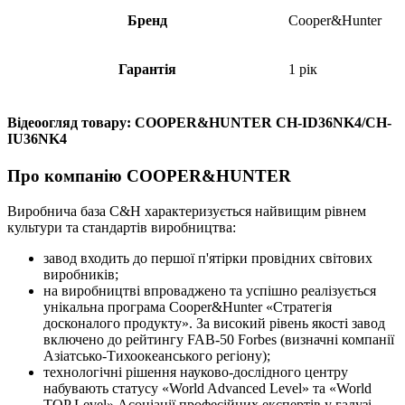
Бренд
Cooper&Hunter
Гарантія
1 рік
Відеоогляд товару: COOPER&HUNTER CH-ID36NK4/CH-
IU36NK4
Про компанію COOPER&HUNTER
Виробнича база С&H характеризується найвищим рівнем
культури та стандартів виробництва:
завод входить до першої п'ятірки провідних світових
виробників;
на виробництві впроваджено та успішно реалізується
унікальна програма Cooper&Hunter «Стратегія
досконалого продукту». За високий рівень якості завод
включено до рейтингу FAB-50 Forbes (визначні компанії
Азіатсько-Тихоокеанського регіону);
технологічні рішення науково-дослідного центру
набувають статусу «World Advanced Level» та «World
TOP Level» Асоціації професійних експертів у галузі