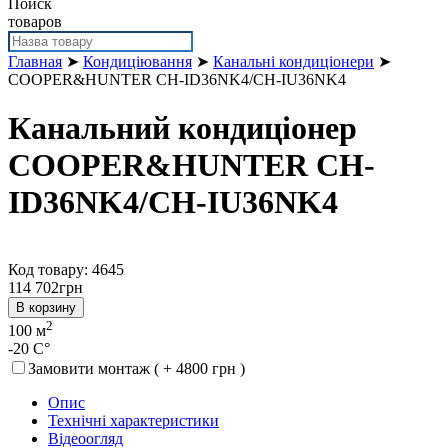
Поиск
товаров
Главная
➤
Кондиціювання
➤
Канальні кондиціонери
➤
COOPER&HUNTER CH-ID36NK4/CH-IU36NK4
Канальний кондиціонер
COOPER&HUNTER CH-
ID36NK4/CH-IU36NK4
Код товару: 4645
114 702
грн
В корзину
2
100 м
-20 C°
Замовити монтаж ( + 4800 грн )
Опис
Технічні характеристики
Відеоогляд