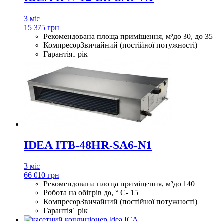
3 міс
15 375 грн
Рекомендована площа приміщення, м²
до 30, до 35
Компресор
Звичайний (постійної потужності)
Гарантія
1 рік
IDEA ITB-48HR-SA6-N1
3 міс
66 010 грн
Рекомендована площа приміщення, м²
до 140
Робота на обігрів до, ° С
- 15
Компресор
Звичайний (постійної потужності)
Гарантія
1 рік