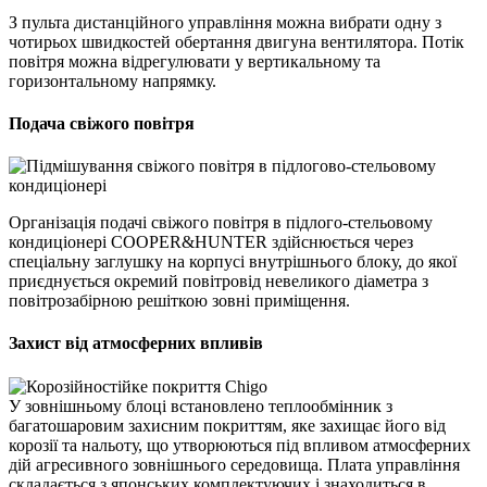
З пульта дистанційного управління можна вибрати одну з
чотирьох швидкостей обертання двигуна вентилятора. Потік
повітря можна відрегулювати у вертикальному та
горизонтальному напрямку.
Подача свіжого повітря
Організація подачі свіжого повітря в підлого-стельовому
кондиціонері COOPER&HUNTER здійснюється через
спеціальну заглушку на корпусі внутрішнього блоку, до якої
приєднується окремий повітровід невеликого діаметра з
повітрозабірною решіткою зовні приміщення.
Захист від атмосферних впливів
У зовнішньому блоці встановлено теплообмінник з
багатошаровим захисним покриттям, яке захищає його від
корозії та нальоту, що утворюються під впливом атмосферних
дій агресивного зовнішнього середовища. Плата управління
складається з японських комплектуючих і знаходиться в