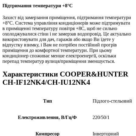
Підтримання температури +8°С
Захист від замерзання приміщення, підтримання температури
+8°С. Система управління кондиціонерів може підтримувати
в приміщенні температуру повітря +8С, щоб не сильно
охолоджувалися стіни і не замерзав водопровід. Це актуально
використовувати для дач, гаражів або якщо Ви їдете у
відпустку взимку, і Вам не потрібен постійний прогрів
приміщення до комфортної температури. При цьому
кондиціонер споживає менше електроенергії, оскільки
перепад температур вулиця/приміщення зменшується.
Характеристики COOPER&HUNTER
CH-IF12NK4/CH-IU12NK4
Тип
Підлого-стельовий
Електроживлення, В/Гц/Ф
220/50/1
Компресор
Інверторний