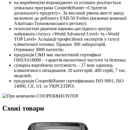
на виробництві впроваджено та успішно реалізується
унікальна програма Cooper&Hunter «Стратегія
досконалого продукту». За високий рівень якості завод
включено до рейтингу FAB-50 Forbes (визначні компанії
Азіатсько-Тихоокеанського регіону);
технологічні рішення науково-дослідного центру
набувають статусу «World Advanced Level» та «World
TOP Level» Асоціації професійних експертів у галузі
кліматичної техніки. Працює 300 лабораторій.
Отримано 3000 патентів;
продукція С&H має екологічний сертифікат
OHSAS18000 – гарантія екологічної чистоти та безпеки;
сумарна виробнича потужність – 27 млн ​​одиниць
кліматичного обладнання: 20 категорій, 400 серій, 7 тис.
моделей;
продукція Cooper&Hunter сертифікована ISO 9001, ISO
14000, CE, UL та УКРСЕПРО;
Схожі товари