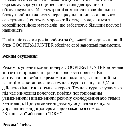
окремому корпусі з оцинкованої сталі для зручного
обслуговування. Усі електронні компоненти зовнішнього
блоку пройшли жорстку перевірку на вплив зовнішнього
середовища (тепло- та морозостійкість) і складаються з
корозійностійких матеріалів, що забезпечує більший ресурс і
надійність.
Навіть після семи років роботи за будь-якої погоди зовнішній
блок COOPER&HUNTER зберігає свої заводські параметри.
Режим осушення
Режим осушення кондиціонера COOPER&HUNTER дозволяє
знизити в приміщенні рівень вологості повітря. Він
автоматично вибирає режим охолодження, заснований на
різниці між встановленою температурою на пульті ДУ та
дійсною кімнатною температурою. Температура регулюється
під час зниження вологості повітря повторюваним
увімкненням і вимкненням режиму охолодження або тільки
вентиляції. При увімкненні режиму осушення на пульті
управління кондиціонером відображається символ
“Крапелька” або слово “DRY”.
Режим Turbo.