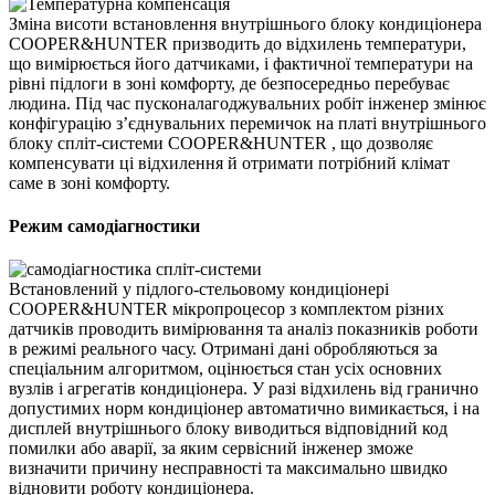
Зміна висоти встановлення внутрішнього блоку кондиціонера
COOPER&HUNTER призводить до відхилень температури,
що вимірюється його датчиками, і фактичної температури на
рівні підлоги в зоні комфорту, де безпосередньо перебуває
людина. Під час пусконалагоджувальних робіт інженер змінює
конфігурацію з’єднувальних перемичок на платі внутрішнього
блоку спліт-системи COOPER&HUNTER , що дозволяє
компенсувати ці відхилення й отримати потрібний клімат
саме в зоні комфорту.
Режим самодіагностики
Встановлений у
підлого-стельовому
кондиціонері
COOPER&HUNTER мікропроцесор з комплектом різних
датчиків проводить вимірювання та аналіз показників роботи
в режимі реального часу. Отримані дані обробляються за
спеціальним алгоритмом, оцінюється стан усіх основних
вузлів і агрегатів кондиціонера. У разі відхилень від гранично
допустимих норм кондиціонер автоматично вимикається, і на
дисплей внутрішнього блоку виводиться відповідний код
помилки або аварії, за яким сервісний інженер зможе
визначити причину несправності та максимально швидко
відновити роботу кондиціонера.