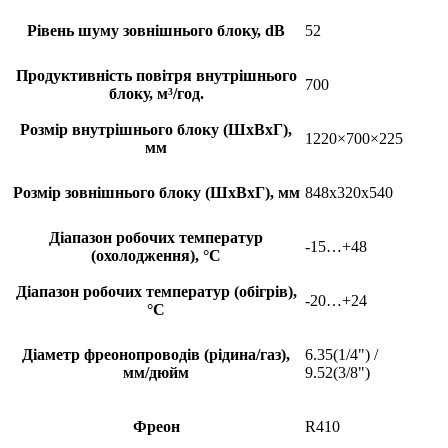
Рівень шуму зовнішнього блоку, dB
52
Продуктивність повітря внутрішнього
700
блоку, м³/год.
Розмір внутрішнього блоку (ШхВхГ),
1220×700×225
мм
Розмір зовнішнього блоку (ШхВхГ), мм
848x320x540
Діапазон робочих температур
-15…+48
(охолодження), °С
Діапазон робочих температур (обігрів),
-20…+24
°С
Діаметр фреонопроводів (рідина/газ),
6.35(1/4") /
мм/дюйм
9.52(3/8")
Фреон
R410