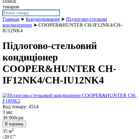
Поиск
товаров
Главная
➤
Кондиціювання
➤
Підлогово-стельові
кондиціонери
➤ COOPER&HUNTER CH-IF12NK4/CH-
IU12NK4
Підлогово-стельовий
кондиціонер
COOPER&HUNTER CH-
IF12NK4/CH-IU12NK4
Код товару: 4514
3 міс
39 900
грн
В корзину
2
35 м
-20 C°