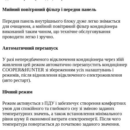
Мийний повітряний фільтр і передня
панель
Передня панель внутрішнього блоку дуже легко знімається
для очищення, а м
ийний повітряний фільтр кондиціонера
виконаний таким чином, що технічне обслуговування
проводити легко і зручно.
Автоматичний перезапуск
У разі непередбаченого відключення кондиціонера через збій
живлення ц
ей режим автоматично перезапустить кондиціонер
COOPER&HUNTER
зі збереженням усіх налаштувань і
режимів, після відновлення відключеного електроживлення
(авто рестарт).
Нічний режим
Режим активується з ПДУ і забезпечує створення комфортних
умов для спокійного та глибокого сну зі зміною заданих
температурних значень, а також встановлення мінімального
рівня шуму й економної витрати електроенергії. Після чого
температура повертається до початково заданого значення.