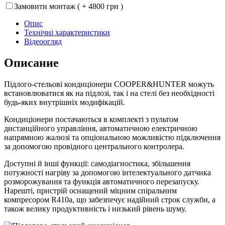
Замовити монтаж ( + 4800 грн )
Опис
Технічні характеристики
Відеоогляд
Описание
Підлого-стельові кондиціонери COOPER&HUNTER можуть
встановлюватися як на підлозі, так і на стелі без необхідності
будь-яких внутрішніх модифікацій.
Кондиціонери постачаються в комплекті з пультом
дистанційного управління, автоматичною електричною
напрямною жалюзі та опціональною можливістю підключення
за допомогою провідного центрального контролера.
Доступні й інші функції: самодіагностика, збільшення
потужності нагріву за допомогою інтелектуального датчика
розморожування та функція автоматичного перезапуску.
Нарешті, пристрій оснащений міцним спіральним
компресором R410a, що забезпечує надійний строк служби, а
також велику продуктивність і низький рівень шуму.