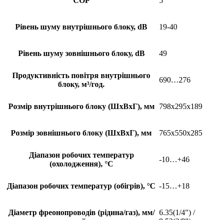
COP
5
Рівень шуму внутрішнього блоку, dB
19-40
Рівень шуму зовнішнього блоку, dB
49
Продуктивність повітря внутрішнього
690…276
блоку, м³/год.
Розмір внутрішнього блоку (ШхВхГ), мм
798x295x189
Розмір зовнішнього блоку (ШхВхГ), мм
765x550x285
Діапазон робочих температур
-10…+46
(охолодження), °С
Діапазон робочих температур (обігрів), °С
-15…+18
Діаметр фреонопроводів (рідина/газ), мм/
6.35(1/4") /