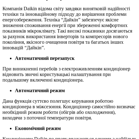
Компанія Daikin відома світу завдяки винятковій надійності
техніки та інноваційному підходу до вирішення проблеми
енергозбереження. Техніка “Дайкін” забезпечує якісне
зниження споживання енергії при збереженні комфортних
показників мікроклімату. Такі високі показники досягаються
за рахунок використання інверторів та компресорів нового
покоління, якісного очищення повітря та багатьох інших
інновацій “Дайкін”.
Автоматичний перезапуск
При виникненні перебоїв з електроживленням кондиціонер
відновить звичні користувацькі налаштування при
подальшому включенні кондиціонера.
Автоматичний режим
Дана функція суттєво полегшує керування роботою
кондиціонера в міжсезоння. Кондиціонер самостійно визначає
необхідний режим роботи (обігрів або охолодження),
виходячи з поточної температури повітря.
Економічний режим
Кондиціонери Daikin по праву вважаються одними з найбільш