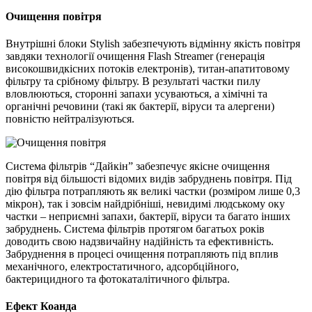
Очищення повітря
Внутрішні блоки Stylish забезпечують відмінну якість повітря
завдяки технології очищення Flash Streamer (генерація
високошвидкісних потоків електронів), титан-апатитовому
фільтру та срібному фільтру. В результаті частки пилу
вловлюються, сторонні запахи усуваються, а хімічні та
органічні речовини (такі як бактерії, віруси та алергени)
повністю нейтралізуються.
Система фільтрів “Дайкін” забезпечує якісне очищення
повітря від більшості відомих видів забруднень повітря. Під
дію фільтра потрапляють як великі частки (розміром лише 0,3
мікрон), так і зовсім найдрібніші, невидимі людському оку
частки – неприємні запахи, бактерії, віруси та багато інших
забруднень. Система фільтрів протягом багатьох років
доводить свою надзвичайну надійність та ефективність.
Забруднення в процесі очищення потрапляють під вплив
механічного, електростатичного, адсорбційного,
бактерицидного та фотокаталітичного фільтра.
Ефект Коанда