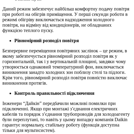
Даний режим забезпечує найбільш комфортну подачу повітря
при роботі на обігрів приміщення. У перші секунди роботи в
режимі обігріву виключається надходження холодного
повітря, на відміну від кондиціонерів, не обладнаних
функцією теплого пуску.
Рівномірний розподіл повітря
Безперервне переміщення повітряних заслінок – це режим, в
якому забезпечується рівномірний розподіл повітря як у
горизонтальній, так і у вертикальній площині, завдяки чому
утворюється однаковий температурний фон, виключається
виникнення занадто холодних зон поблизу стелі та підлоги.
Крім того, рівномірний розподіл повітря повністю виключає
виникнення протягів.
Контроль правильності підключення
Інженери “Дайкін” передбачили можливі помилки при
підключенні. Якщо при монтажі з’єднання електричних
кабелів та порядок з’єднання трубопроводів для холодоагенту
були переплутані, то навіть у цьому випадку компанія Daikin
гарантує нормальну, стабільну роботу (функція доступна
тільки для мультисистем).