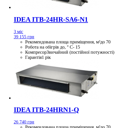
IDEA ITB-24HR-SA6-N1
3 міс
39 155 грн
Рекомендована площа приміщення, м²
до 70
Робота на обігрів до, ° С
- 15
Компресор
Звичайний (постійної потужності)
Гарантія
1 рік
IDEA ITB-24HRN1-Q
26 740 грн
Рекомендована площа приміщення, м²
до 70