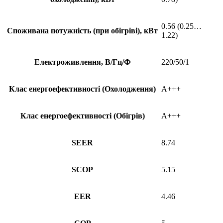
0.56 (0.25…
Споживана потужність (при обігріві), кВт
1.22)
Електроживлення, В/Гц/Ф
220/50/1
Клас енергоефективності (Охолодження)
A+++
Клас енергоефективності (Обігрів)
A+++
SEER
8.74
SCOP
5.15
EER
4.46