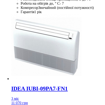
Робота на обігрів до, ° С
- 7
Компресор
Звичайний (постійної потужності)
Гарантія
1 рік
IDEA IUBI-09PA7-FN1
3 міс
11 070 грн