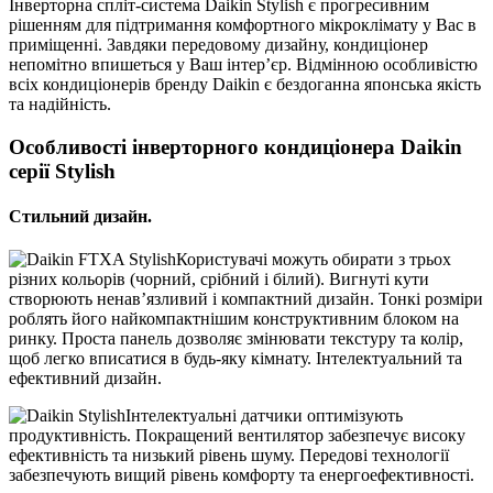
Інверторна спліт-система Daikin Stylish є прогресивним
рішенням для підтримання комфортного мікроклімату у Вас в
приміщенні. Завдяки передовому дизайну, кондиціонер
непомітно впишеться у Ваш інтер’єр. Відмінною особливістю
всіх кондиціонерів бренду Daikin є бездоганна японська якість
та надійність.
Особливості інверторного кондиціонера Daikin
серії Stylish
Стильний дизайн.
Користувачі можуть обирати з трьох
різних кольорів (чорний, срібний і білий). Вигнуті кути
створюють ненав’язливий і компактний дизайн. Тонкі розміри
роблять його найкомпактнішим конструктивним блоком на
ринку. Проста панель дозволяє змінювати текстуру та колір,
щоб легко вписатися в будь-яку кімнату. Інтелектуальний та
ефективний дизайн.
Інтелектуальні датчики оптимізують
продуктивність. Покращений вентилятор забезпечує високу
ефективність та низький рівень шуму. Передові технології
забезпечують вищий рівень комфорту та енергоефективності.