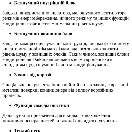
Безшумний внутрішній блок
Завдяки використанню інвертора, малошумного вентилятора,
режимів енергозбереження, нічного режиму та інших функцій
кондиціонер забезпечує мінімальний рівень шуму.
Безшумний зовнішній блок
Завдяки компресору сучасної конструкції, високоефективному
інвертору та новітнім матеріалам вдалося значно знизити
рівень шуму у зовнішніх блоків. Таким чином, зовнішні блоки
кондиціонерів Daikin відповідають всім європейським
стандартам щодо шумності систем кондиціонування.
Захист від корозії
Спеціальне покриття та інноваційний сплав захищає вразливі
металеві поверхні кондиціонера від впливу корозійних
процесів.
Функція самодіагностики
Дана функція призначена для швидкого знаходження
можливих несправностей, а також їх швидкого усунення.
Теплий пуск