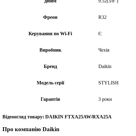
дюйм
9.52(3/8")
Фреон
R32
Керування по Wi-Fi
Є
Виробник
Чехія
Бренд
Daikin
Модель серії
STYLISH
Гарантія
3 роки
Відеоогляд товару: DAIKIN FTXA25AW/RXA25A
Про компанію Daikin