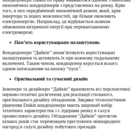
економічних кондиціонерів з представлених на ринку. Крім
того, в них передбачений економічний режим, який, крім
інвертора та інших можливостей, ще більше економить
електроенергію. Наприклад, це відбувається шляхом
обмеження витраченої енергії при перевантаженнях
електромережі.
Пам’ять користувацьких налаштувань
Кондиціонери “Дайкін” запам’ятовують користувацькі
налаштування та активують їх при кожному подальшому
включенні. Таким чином, кондиціонер керується всього
одним натисканням на кнопку “пуск”.
Оригінальний та сучасний дизайн
Інженери та дизайнери “Дайкін” враховують всі перспективні
науково-технічні досягнення для реалізації стильного,
оригінального дизайну обладнання. Завдяки технологічним
рішенням Daikin кондиціонери мають широкий вибір
технічних характеристик і є лідерами ринку в галузі
промислового дизайну. Обладнання “Дайкін” протягом
кількох років стає переможцем престижних міжнародних
нагород в галузі дизайну побутових приладів.