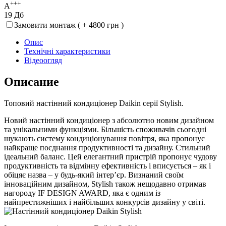
+++
A
19 Дб
Замовити монтаж ( + 4800 грн )
Опис
Технічні характеристики
Відеоогляд
Описание
Топовий настінний кондиціонер Daikin серії Stylish.
Новий настінний кондиціонер з абсолютно новим дизайном
та унікальними функціями. Більшість споживачів сьогодні
шукають систему кондиціонування повітря, яка пропонує
найкраще поєднання продуктивності та дизайну. Стильний
ідеальний баланс. Цей елегантний пристрій пропонує чудову
продуктивність та відмінну ефективність і вписується – як і
обіцяє назва – у будь-який інтер’єр. Визнаний своїм
інноваційним дизайном, Stylish також нещодавно отримав
нагороду IF DESIGN AWARD, яка є одним із
найпрестижніших і найбільших конкурсів дизайну у світі.