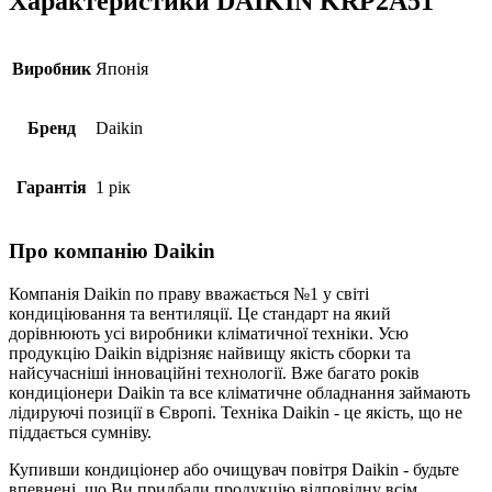
Характеристики DAIKIN KRP2A51
Виробник
Японія
Бренд
Daikin
Гарантія
1 рік
Про компанію Daikin
Компанія Daikin по праву вважається №1 у світі
кондиціювання та вентиляції. Це стандарт на який
дорівнюють усі виробники кліматичної техніки. Усю
продукцію Daikin відрізняє найвищу якість сборки та
найсучасніші інноваційні технології. Вже багато років
кондиціонери Daikin та все кліматичне обладнання займають
лідируючі позиції в Європі. Техніка Daikin - це якість, що не
піддається сумніву.
Купивши кондиціонер або очищувач повітря Daikin - будьте
впевнені, що Ви придбали продукцію відповідну всім