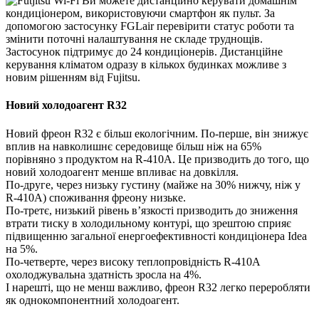
Ви можете дистанційно керувати домашнім
кондиціонером, використовуючи смартфон як пульт. За
допомогою застосунку FGLair перевірити статус роботи та
змінити поточні налаштування не складе труднощів.
Застосунок підтримує до 24 кондиціонерів. Дистанційне
керування кліматом одразу в кількох будинках можливе з
новим рішенням від Fujitsu.
Новий холодоагент R32
Новий фреон R32 є більш екологічним. По-перше, він знижує
вплив на навколишнє середовище більш ніж на 65%
порівняно з продуктом на R-410A. Це призводить до того, що
новий холодоагент менше впливає на довкілля.
По-друге, через низьку густину (майже на 30% нижчу, ніж у
R-410A) споживання фреону низьке.
По-третє, низький рівень в’язкості призводить до зниження
втрати тиску в холодильному контурі, що зрештою сприяє
підвищенню загальної енергоефективності кондиціонера Idea
на 5%.
По-четверте, через високу теплопровідність R-410A
охолоджувальна здатність зросла на 4%.
І нарешті, що не менш важливо, фреон R32 легко переробляти
як однокомпонентний холодоагент.