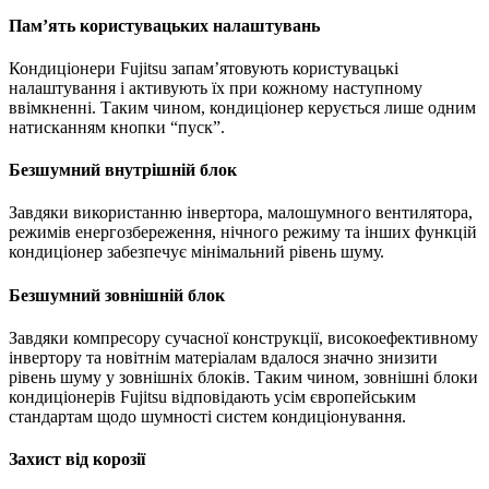
Пам’ять користувацьких налаштувань
Кондиціонери Fujitsu запам’ятовують користувацькі
налаштування і активують їх при кожному наступному
ввімкненні. Таким чином, кондиціонер керується лише одним
натисканням кнопки “пуск”.
Безшумний внутрішній блок
Завдяки використанню інвертора, малошумного вентилятора,
режимів енергозбереження, нічного режиму та інших функцій
кондиціонер забезпечує мінімальний рівень шуму.
Безшумний зовнішній блок
Завдяки компресору сучасної конструкції, високоефективному
інвертору та новітнім матеріалам вдалося значно знизити
рівень шуму у зовнішніх блоків. Таким чином, зовнішні блоки
кондиціонерів Fujitsu відповідають усім європейським
стандартам щодо шумності систем кондиціонування.
Захист від корозії