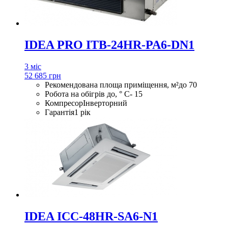
IDEA PRO ITB-24HR-PA6-DN1
3 міс
52 685 грн
Рекомендована площа приміщення, м²
до 70
Робота на обігрів до, ° С
- 15
Компресор
Інверторний
Гарантія
1 рік
IDEA ICC-48HR-SA6-N1