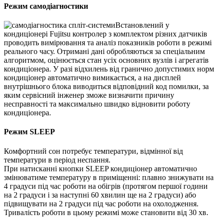
Режим самодіагностики
Встановлений у
кондиціонері Fujitsu контролер з комплектом різних датчиків
проводить вимірювання та аналіз показників роботи в режимі
реального часу. Отримані дані обробляються за спеціальним
алгоритмом, оцінюється стан усіх основних вузлів і агрегатів
кондиціонера. У разі відхилень від гранично допустимих норм
кондиціонер автоматично вимикається, а на дисплей
внутрішнього блока виводиться відповідний код помилки, за
яким сервісний інженер зможе визначити причину
несправності та максимально швидко відновити роботу
кондиціонера.
Режим SLEEP
Комфортний сон потребує температури, відмінної від
температури в період неспання.
При натисканні кнопки SLEEP кондиціонер автоматично
змінюватиме температуру в приміщенні: плавно знижувати на
4 градуси під час роботи на обігрів (протягом першої години
на 2 градуси і за наступні 60 хвилин ще на 2 градуси) або
підвищувати на 2 градуси під час роботи на охолодження.
Тривалість роботи в цьому режимі може становити від 30 хв.