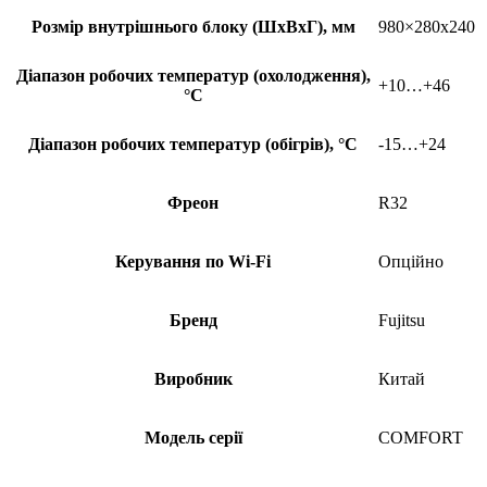
Розмір внутрішнього блоку (ШхВхГ), мм
980×280х240
Діапазон робочих температур (охолодження),
+10…+46
°С
Діапазон робочих температур (обігрів), °С
-15…+24
Фреон
R32
Керування по Wi-Fi
Опційно
Бренд
Fujitsu
Виробник
Китай
Модель серії
COMFORT