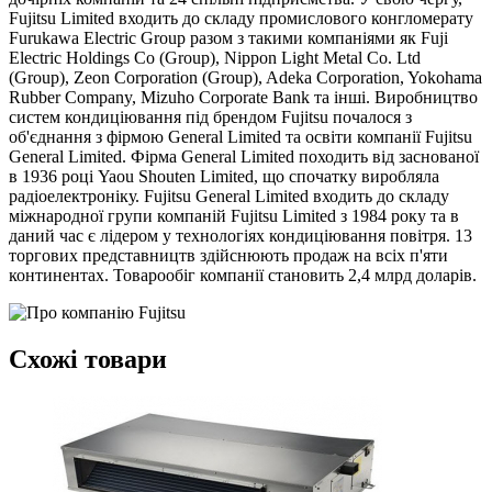
Fujitsu Limited входить до складу промислового конгломерату
Furukawa Electric Group разом з такими компаніями як Fuji
Electric Holdings Co (Group), Nippon Light Metal Co. Ltd
(Group), Zeon Corporation (Group), Adeka Corporation, Yokohama
Rubber Company, Mizuho Corporate Bank та інші. Виробництво
систем кондиціювання під брендом Fujitsu почалося з
об'єднання з фірмою General Limited та освіти компанії Fujitsu
General Limited. Фірма General Limited походить від заснованої
в 1936 році Yaou Shouten Limited, що спочатку виробляла
радіоелектроніку. Fujitsu General Limited входить до складу
міжнародної групи компаній Fujitsu Limited з 1984 року та в
даний час є лідером у технологіях кондиціювання повітря. 13
торгових представництв здійснюють продаж на всіх п'яти
континентах. Товарообіг компанії становить 2,4 млрд доларів.
Схожі товари