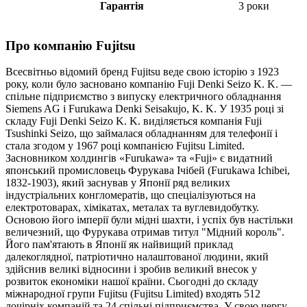
Гарантія
3 роки
Про компанію Fujitsu
Всесвітньо відомий бренд Fujitsu веде свою історію з 1923
року, коли було засновано компанію Fuji Denki Seizo K. K. —
спільне підприємство з випуску електричного обладнання
Siemens AG і Furukawa Denki Seisakujo, K. K. У 1935 році зі
складу Fuji Denki Seizo K. K. виділяється компанія Fuji
Tsushinki Seizo, що займалася обладнанням для телефонії і
стала згодом у 1967 році компанією Fujitsu Limited.
Засновником холдингів «Furukawa» та «Fuji» є видатний
японський промисловець Фурукава Ічібей (Furukawa Ichibei,
1832-1903), який заснував у Японії ряд великих
індустріальних конгломератів, що спеціалізуються на
електротоварах, хімікатах, металах та вуглевидобутку.
Основою його імперії були мідні шахти, і успіх був настільки
величезний, що Фурукава отримав титул "Мідний король".
Його пам'ятають в Японії як найвищий приклад
далекоглядної, патріотично налаштованої людини, який
здійснив великі відносини і зробив великий внесок у
розвиток економіки нашої країни. Сьогодні до складу
міжнародної групи Fujitsu (Fujitsu Limited) входять 512
дочірніх компаній та 24 спільні підприємства. У свою чергу,