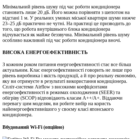
Мінімальний рівень шуму під час роботи кондиціонера
становить лише 20 дБ. Його можна порівняти з шепотом на
відстані 1 м. У реальних умовах міської квартири шуми нижче
23–25 дБ практично не чутні. На практиці це призводить до
того, що робота внутрішнього блока кондиціонера
відчувається як майже беззвучна. Мінімальний рівень шуму
особливо важливий під час роботи кондиціонера вночі.
ВИСОКА ЕНЕРГОЕФЕКТИВНІСТЬ
З кожним роком питання енергоефективності стає все більш
актуальним. Клас енергоефективності говорить не лише про
рівень виробника і якість продукції, а й про реальну економію,
яку ви отримуєте в результаті використання кондиціонера.
Спліт-системи Airflow з високими коефіцієнтами
енергоефективності в режимах охолодження (SEER) та
обігріву (SCOP) відповідають класам А++/А+. Віддаючи
перевагу цим моделям, ви робите вибір на користь
найенергоефективнішого у своєму класі японського
кондиціонера.
Вбудований Wi-Fi (опційно)