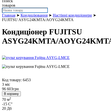
Поиск
товаров
Главная
➤
Кондиціювання
➤
Настінні кондиціонери
➤
FUJITSU ASYG24KMTA/AOYG24KMTA
Кондиціонер FUJITSU
ASYG24KMTA/AOYG24KMT
Код товару: 6453
3 міс
96 603
грн
В корзину
2
70 м
-15 C°
20 Дб