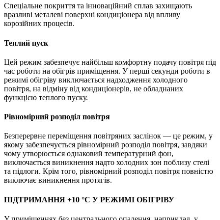
Спеціальне покриття та інноваційний сплав захищають
вразливі металеві поверхні кондиціонера від впливу
корозійних процесів.
Теплий пуск
Цей режим забезпечує найбільш комфортну подачу повітря під
час роботи на обігрів приміщення. У перші секунди роботи в
режимі обігріву виключається надходження холодного
повітря, на відміну від кондиціонерів, не обладнаних
функцією теплого пуску.
Рівномірний розподіл повітря
Безперервне переміщення повітряних заслінок — це режим, у
якому забезпечується рівномірний розподіл повітря, завдяки
чому утворюється однаковий температурний фон,
виключається виникнення надто холодних зон поблизу стелі
та підлоги. Крім того, рівномірний розподіл повітря повністю
виключає виникнення протягів.
ПІДТРИМАННЯ +10 °С У РЕЖИМІ ОБІГРІВУ
У приміщеннях без центрального опалення, наприклад, у