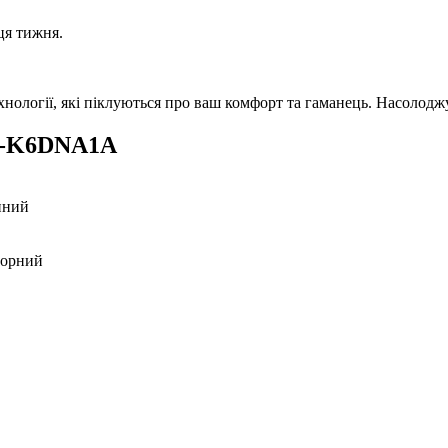
ця тижня.
ії, які піклуються про ваш комфорт та гаманець. Насолоджуй
-K6DNA1A
нний
торний