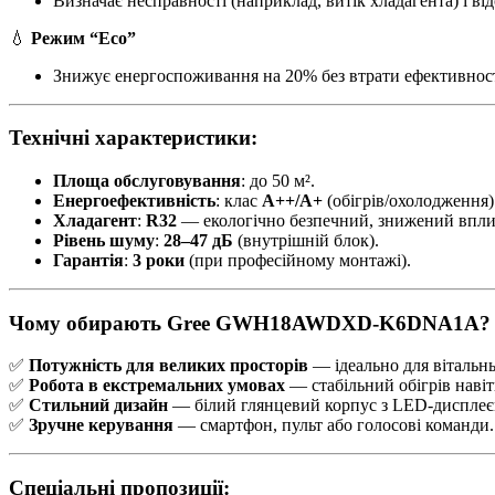
Визначає несправності (наприклад, витік хладагента) і в
💧
Режим “Eco”
Знижує енергоспоживання на 20% без втрати ефективност
Технічні характеристики:
Площа обслуговування
: до 50 м².
Енергоефективність
: клас
А++/A+
(обігрів/охолодження)
Хладагент
:
R32
— екологічно безпечний, знижений впли
Рівень шуму
:
28–47 дБ
(внутрішній блок).
Гарантія
:
3 роки
(при професійному монтажі).
Чому обирають Gree GWH18AWDXD-K6DNA1A?
✅
Потужність для великих просторів
— ідеально для вітальнь,
✅
Робота в екстремальних умовах
— стабільний обігрів навіт
✅
Стильний дизайн
— білий глянцевий корпус з LED-дисплеє
✅
Зручне керування
— смартфон, пульт або голосові команди.
Спеціальні пропозиції: