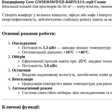
Кондиціонер Gree GWH18AWDXD-K6DNA1A серії Cosmo
Ідеальний клімат для просторів до 50 м² — потужність, економ
Створіть комфорт у великих кімнатах, офісах або кафе з інвер
енергоефективність, забезпечуючи стабільну роботу навіть за е
Основні режими роботи:
Охолодження
Потужність
5.3 кВт
— швидко знижує температуру 
Оптимальний діапазон:
+16°C ~ +46°C
.
Обігрів
Ефективний прогрів навіть при
-25°C
завдяки техно
Потужність:
5.6 кВт
.
Осушення
Видаляє надлишкову вологість, запобігаючи появі цв
Вентиляція
Циркуляція повітря без зміни температури для рівно
Автоматичний режим
Система самостійно вибирає між охолодженням та о
Ключові функції: