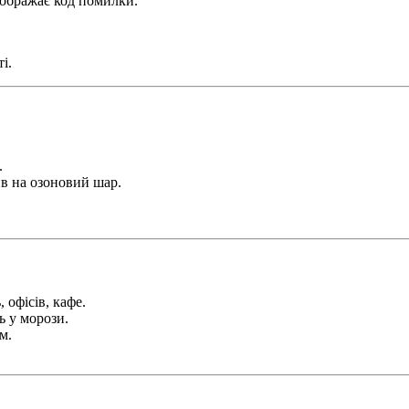
ідображає код помилки.
і.
.
в на озоновий шар.
 офісів, кафе.
ь у морози.
м.