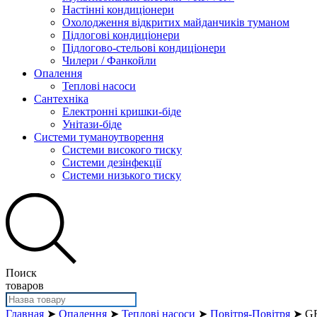
Настінні кондиціонери
Охолодження відкритих майданчиків туманом
Підлогові кондиціонери
Підлогово-стельові кондиціонери
Чилери / Фанкойли
Опалення
Теплові насоси
Сантехніка
Електронні кришки-біде
Унітази-біде
Системи туманоутворення
Системи високого тиску
Системи дезінфекції
Системи низького тиску
Поиск
товаров
Главная
➤
Опалення
➤
Теплові насоси
➤
Повітря-Повітря
➤ G