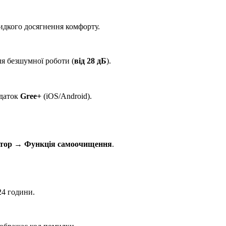
идкого досягнення комфорту.
я безшумної роботи (
від 28 дБ
).
одаток
Gree+
(iOS/Android).
атор
→
Функція самоочищення
.
4 години.