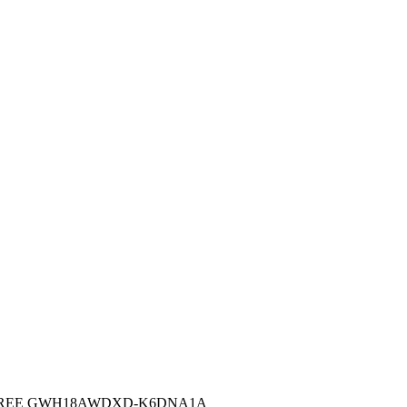
REE GWH18AWDXD-K6DNA1A