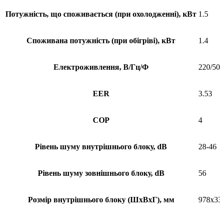
Потужність, що споживається (при охолодженні), кВт
1.5
Споживана потужність (при обігріві), кВт
1.4
Електроживлення, В/Гц/Ф
220/50
EER
3.53
COP
4
Рівень шуму внутрішнього блоку, dB
28-46
Рівень шуму зовнішнього блоку, dB
56
Розмір внутрішнього блоку (ШхВхГ), мм
978х3