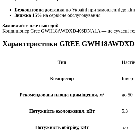
Безкоштовна доставка
по Україні при замовленні до кін
Знижка 15%
на сервісне обслуговування.
Замовляйте вже сьогодні!
Кондиціонер Gree GWH18AWDXD-K6DNA1A — це сучасні технолог
Характеристики GREE GWH18AWDXD
Тип
Насті
Компресор
Інвер
Рекомендована площа приміщення, м²
до 50
Потужність охолодження, кВт
5.3
Потужність обігріву, кВт
5.6