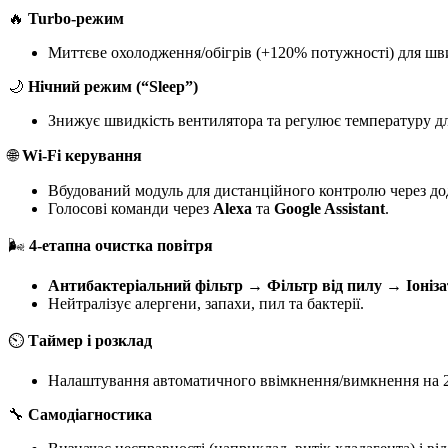
🔥
Turbo-режим
Миттєве охолодження/обігрів (+120% потужності) для шв
🌙
Нічний режим (“Sleep”)
Знижує швидкість вентилятора та регулює температуру дл
🌐
Wi-Fi керування
Вбудований модуль для дистанційного контролю через д
Голосові команди через
Alexa
та
Google Assistant
.
🌬️
4-етапна очистка повітря
Антибактеріальний фільтр
→
Фільтр від пилу
→
Іоніз
Нейтралізує алергени, запахи, пил та бактерії.
⏲️
Таймер і розклад
Налаштування автоматичного ввімкнення/вимкнення на 2
🔧
Самодіагностика