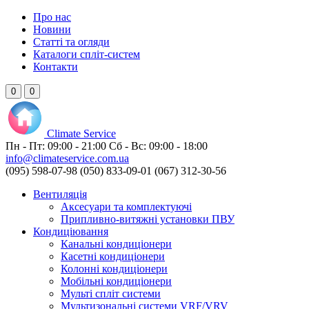
Про нас
Новини
Статті та огляди
Каталоги спліт-систем
Контакти
0
0
Climate
Service
Пн - Пт:
09:00 - 21:00
Сб - Вс:
09:00 - 18:00
info@climateservice.com.ua
(095) 598-07-98
(050) 833-09-01
(067) 312-30-56
Вентиляція
Аксесуари та комплектуючі
Припливно-витяжні установки ПВУ
Кондиціювання
Канальні кондиціонери
Касетні кондиціонери
Колонні кондиціонери
Мобільні кондиціонери
Мульті спліт системи
Мультизональні системи VRF/VRV