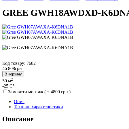
GREE GWH18AWDXD-K6DN
Код товару: 7682
46 808
грн
В корзину
2
50 м
-25 C°
Замовити монтаж ( + 4800 грн )
Опис
Технічні характеристики
Описание