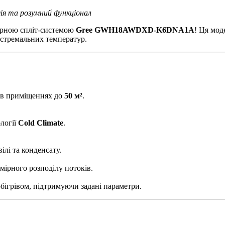
ія та розумний функціонал
торною спліт-системою
Gree GWH18AWDXD-K6DNA1A
! Ця мод
кстремальних температур.
в приміщеннях до
50 м²
.
логії
Cold Climate
.
ілі та конденсату.
мірного розподілу потоків.
бігрівом, підтримуючи задані параметри.