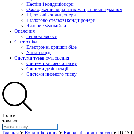
Настінні кондиціонери
Охолодження відкритих майданчиків туманом
Підлогові кондиціонери
Підлогово-стельові кондиціонери
Чилери / Фанкойли
Опалення
Теплові насоси
Сантехніка
Електронні кришки-біде
Унітази-біде
Системи туманоутворення
Системи високого тиску
Системи дезінфекції
Системи низького тиску
Поиск
товаров
Главная
➤
Кондиціювання
➤
Канальні кондиціонери
➤ IDEA P