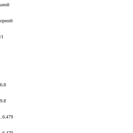
ьний
торний
/1
6.8
9.8
…6.479
…6.479