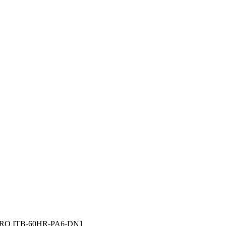
RO ITB-60HR-PA6-DN1