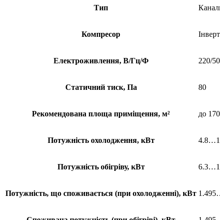
Тип
Канал
Компресор
Інвер
Електроживлення, В/Гц/Ф
220/50
Статичний тиск, Па
80
Рекомендована площа приміщення, м²
до 170
Потужність охолодження, кВт
4.8…1
Потужність обігріву, кВт
6.3…1
Потужність, що споживається (при охолодженні), кВт
1.495
Споживана потужність (при обігріві), кВт
1.495