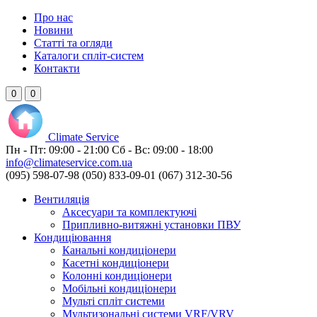
Про нас
Новини
Статті та огляди
Каталоги спліт-систем
Контакти
0
0
Climate
Service
Пн - Пт:
09:00 - 21:00
Сб - Вс:
09:00 - 18:00
info@climateservice.com.ua
(095) 598-07-98
(050) 833-09-01
(067) 312-30-56
Вентиляція
Аксесуари та комплектуючі
Припливно-витяжні установки ПВУ
Кондиціювання
Канальні кондиціонери
Касетні кондиціонери
Колонні кондиціонери
Мобільні кондиціонери
Мульті спліт системи
Мультизональні системи VRF/VRV