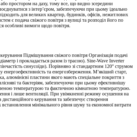
або простором на даху, тому все, що видно зсередини
поєднуватися з інтер’єром, забезпечуючи при цьому ідеально
ідходить для великих квартир, будинків, офісів, нежитлових
ем є подача свіжого повітря з вулиці та розподіл його по
я особливі вимоги щодо повітря.
Підмішування свіжого повітря
Організація подачі
іаметр і прокладається разом із трасою).
Sine-Wave Inverter
пінчастість синусоїди). Порівняно зі стандартним 120° струмом
у енергоефективність та енергозбереження. М’якіший старт,
, алюмінієві пластини якого мають спеціальне покриття з
лісняві та бактеріям, забезпечуючи при цьому ефективнішу
вленою температурою та фактичною кімнатною температурою.
ення і лише вентиляції. При увімкненні режиму осушення на
а дистанційного керування та забезпечує створення
ж встановлення мінімального рівня шуму та економної витрати