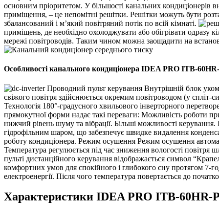
основним пріоритетом. У більшості канальних кондиціонерів вн
приміщення, – це непомітні решітки. Решітки можуть бути розта
збалансований і м’який повітряний потік по всій кімнаті.
приміщень, де необхідно охолоджувати або обігрівати одразу кі
мережі повітроводів. Таким чином можна заощадити на встанов
Особливості канального кондиціонера IDEA PRO ITB-60HR
Проводний пульт керування
Внутрішній блок уком
свіжого повітря здійснюється окремим повітроводом (у спліт-си
Технологія 180°-градусного хвильового інверторного перетворе
прямокутної форми надає такі переваги: Можливість роботи пр
нижчий рівень шуму та вібрації. Більші можливості керування.
гідрофільним шаром, що забезпечує швидке видалення конденса
роботу кондиціонера.
Режим осушення
Режим осушення автомат
Температура регулюється під час зниження вологості повітря
пульті дистанційного керування відображається символ “Крап
комфортних умов для спокійного і глибокого сну протягом 7-го
електроенергії. Після чого температура повертається до початко
Характеристики IDEA PRO ITB-60HR-