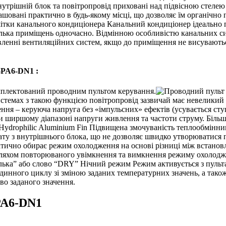
утрішній блок та повітропровід приховані над підвісною стелею 
шовані практично в будь-якому місці, що дозволяє їм органічно 
Канальний кондиціонер ідеально п
лька приміщень одночасно. Відмінною особливістю канальних сист
ленні вентиляційних систем, якщо до приміщення не висуваютьс
-PA6-DN1 :
плектований проводним пультом керування.
стемах з такою функцією повітропровід зазвичай має невеликий д
ння – керуюча напруга без «імпульсних» ефектів (усувається сту
и ширшому діапазоні напруги живлення та частоти струму. Більш
Hydrophilic Aluminium Fin
Підвищена змочуваність теплообмінника
ту з внутрішнього блока, що не дозволяє швидко утворюватися п
ично обирає режим охолодження на основі різниці між встано
 шляхом повторюваного увімкнення та вимкнення режиму охолодж
елька” або слово “DRY”
Нічний режим
Режим активується з пульт
динного циклу зі зміною заданих температурних значень, а тако
во заданого значення.
PA6-DN1