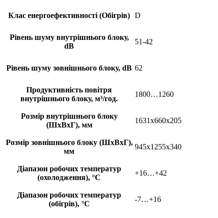
Клас енергоефективності (Обігрів)
D
Рівень шуму внутрішнього блоку,
51-42
dB
Рівень шуму зовнішнього блоку, dB
62
Продуктивність повітря
1800…1260
внутрішнього блоку, м³/год.
Розмір внутрішнього блоку
1631x660x205
(ШхВхГ), мм
Розмір зовнішнього блоку (ШхВхГ),
945x1255x340
мм
Діапазон робочих температур
+16…+42
(охолодження), °С
Діапазон робочих температур
-7…+16
(обігрів), °С