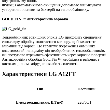
внутрішньому блоці.
Функція автоматичного очищення допомагає мінімізувати
утворення плісняви та бактерій на теплообміннику.
GOLD FIN ™ антикорозійна обробка
Теплообмінник зовнішніх блоків LG проходить спеціальну
епоксидну обробку золотистого кольору, щоб захистити
алюміній від корозії. Це гарантує збереження обмінних
властивостей, на відміну від необроблених теплообмінників,
які поступово втрачають ефективність через корозію поверхні.
Антикорозійна обробка Gold Fin ™ необхідна в районах з
високим рівнем забруднення або засоленості.
Характеристики LG A12FT
Тип
Настінний
Електроживлення, В/Гц/Ф
220/50/1