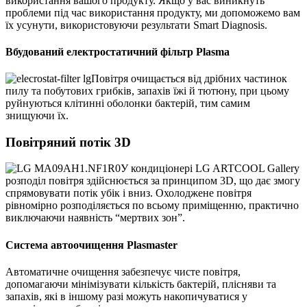
використання вашого продукту. Якщо у вас виникнуть
проблеми під час використання продукту, ми допоможемо вам
їх усунути, використовуючи результати Smart Diagnosis.
Вбудований електростатичний фільтр Plasma
Повітря очищається від дрібних частинок
пилу та побутових грибків, запахів їжі й тютюну, при цьому
руйнуються клітинні оболонки бактерій, тим самим
знищуючи їх.
Повітряний потік 3D
У кондиціонері LG ARTCOOL Gallery
розподіл повітря здійснюється за принципом 3D, що дає змогу
спрямовувати потік убік і вниз. Охолоджене повітря
рівномірно розподіляється по всьому приміщенню, практично
виключаючи наявність “мертвих зон”.
Система автоочищення Plasmaster
Автоматичне очищення забезпечує чисте повітря,
допомагаючи мінімізувати кількість бактерій, плісняви та
запахів, які в іншому разі можуть накопичуватися у