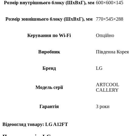
Розмір внутрішнього блоку (ШхВхГ), мм
600×600×145
Розмір зовнішнього блоку (ШхВхГ), мм
770×545×288
Керування по Wi-Fi
Опційно
Виробник
Південна Корея
Бренд
LG
ARTCOOL
Модель серії
CALLERY
Гарантія
3 роки
Відеоогляд товару: LG A12FT