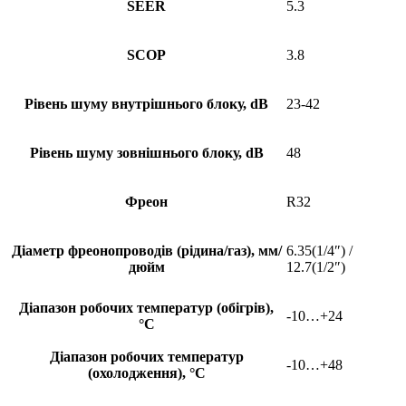
SEER
5.3
SCOP
3.8
Рівень шуму внутрішнього блоку, dB
23-42
Рівень шуму зовнішнього блоку, dB
48
Фреон
R32
Діаметр фреонопроводів (рідина/газ), мм/
6.35(1/4″) /
дюйм
12.7(1/2″)
Діапазон робочих температур (обігрів),
-10…+24
°С
Діапазон робочих температур
-10…+48
(охолодження), °С