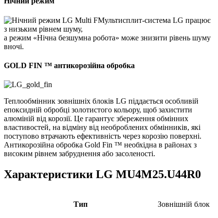
Нічний режим
Мультисплит-система LG працює
з низьким рівнем шуму,
а режим «Нічна безшумна робота» може знизити рівень шуму
вночі.
GOLD FIN ™ антикорозійна обробка
Теплообмінник зовнішніх блоків LG піддається особливій
епоксидній обробці золотистого кольору, щоб захистити
алюміній від корозії. Це гарантує збереження обмінних
властивостей, на відміну від необроблених обмінників, які
поступово втрачають ефективність через корозію поверхні.
Антикорозійна обробка Gold Fin ™ необхідна в районах з
високим рівнем забруднення або засоленості.
Характеристики LG MU4M25.U44R0
Тип
Зовнішній блок