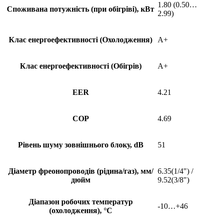
1.80 (0.50…
Споживана потужність (при обігріві), кВт
2.99)
Клас енергоефективності (Охолодження)
A+
Клас енергоефективності (Обігрів)
A+
EER
4.21
COP
4.69
Рівень шуму зовнішнього блоку, dB
51
Діаметр фреонопроводів (рідина/газ), мм/
6.35(1/4") /
дюйм
9.52(3/8")
Діапазон робочих температур
-10…+46
(охолодження), °С