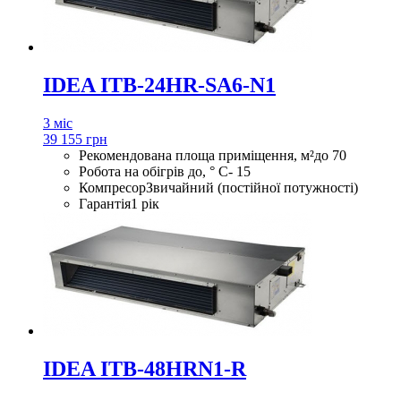
IDEA ITB-24HR-SA6-N1
3 міс
39 155 грн
Рекомендована площа приміщення, м²
до 70
Робота на обігрів до, ° С
- 15
Компресор
Звичайний (постійної потужності)
Гарантія
1 рік
IDEA ITB-48HRN1-R