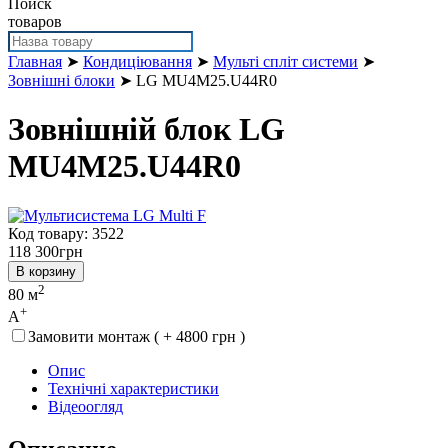
Поиск
товаров
Главная
➤
Кондиціювання
➤
Мульті спліт системи
➤
Зовнішні блоки
➤ LG MU4M25.U44R0
Зовнішній блок LG
MU4M25.U44R0
Код товару: 3522
118 300
грн
В корзину
2
80 м
+
A
Замовити монтаж ( + 4800 грн )
Опис
Технічні характеристики
Відеоогляд