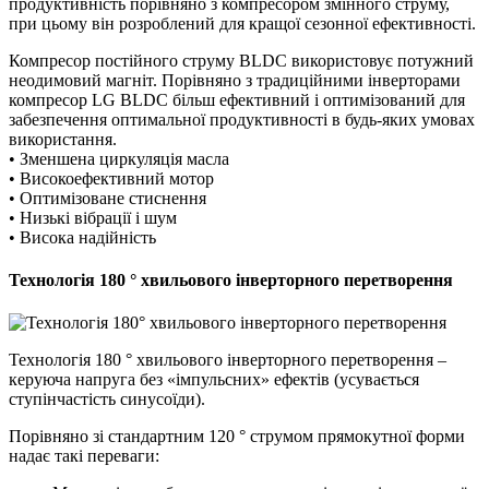
продуктивність порівняно з компресором змінного струму,
при цьому він розроблений для кращої сезонної ефективності.
Компресор постійного струму BLDC використовує потужний
неодимовий магніт. Порівняно з традиційними інверторами
компресор LG BLDC більш ефективний і оптимізований для
забезпечення оптимальної продуктивності в будь-яких умовах
використання.
• Зменшена циркуляція масла
• Високоефективний мотор
• Оптимізоване стиснення
• Низькі вібрації і шум
• Висока надійність
Технологія 180 ° хвильового інверторного перетворення
Технологія 180 ° хвильового інверторного перетворення –
керуюча напруга без «імпульсних» ефектів (усувається
ступінчастість синусоїди).
Порівняно зі стандартним 120 ° струмом прямокутної форми
надає такі переваги: