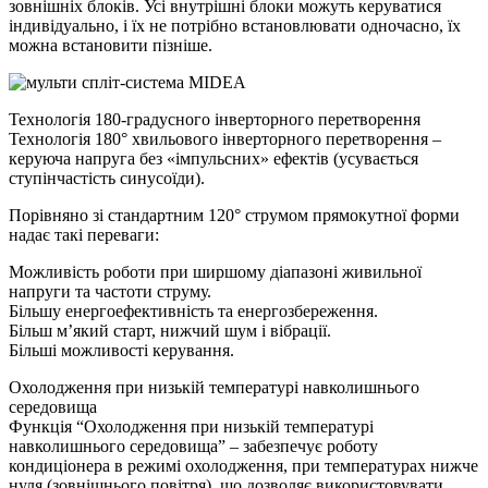
зовнішніх блоків. Усі внутрішні блоки можуть керуватися
індивідуально, і їх не потрібно встановлювати одночасно, їх
можна встановити пізніше.
Технологія 180-градусного інверторного перетворення
Технологія 180° хвильового інверторного перетворення –
керуюча напруга без «імпульсних» ефектів (усувається
ступінчастість синусоїди).
Порівняно зі стандартним 120° струмом прямокутної форми
надає такі переваги:
Можливість роботи при ширшому діапазоні живильної
напруги та частоти струму.
Більшу енергоефективність та енергозбереження.
Більш м’який старт, нижчий шум і вібрації.
Більші можливості керування.
Охолодження при низькій температурі навколишнього
середовища
Функція “Охолодження при низькій температурі
навколишнього середовища” – забезпечує роботу
кондиціонера в режимі охолодження, при температурах нижче
нуля (зовнішнього повітря), що дозволяє використовувати