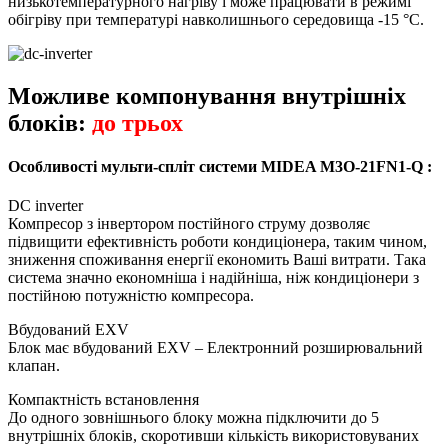
низькотемпературного нагріву і може працювати в режимі
обігріву при температурі навколишнього середовища -15 °C.
Можливе компонування внутрішніх
блоків:
до трьох
Особливості мульти-спліт системи MIDEA M3O-21FN1-Q :
DC inverter
Компресор з інвертором постійного струму дозволяє
підвищити ефективність роботи кондиціонера, таким чином,
зниження споживання енергії економить Ваші витрати. Така
система значно економніша і надійніша, ніж кондиціонери з
постійною потужністю компресора.
Вбудований EXV
Блок має вбудований EXV – Електронний розширювальний
клапан.
Компактність встановлення
До одного зовнішнього блоку можна підключити до 5
внутрішніх блоків, скоротивши кількість використовуваних