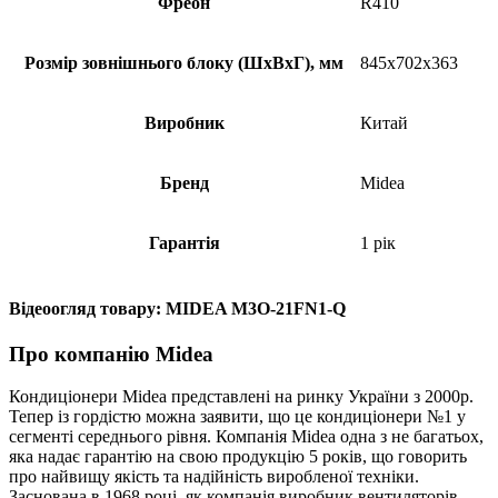
Фреон
R410
Розмір зовнішнього блоку (ШхВхГ), мм
845x702x363
Виробник
Китай
Бренд
Midea
Гарантія
1 рік
Відеоогляд товару: MIDEA M3O-21FN1-Q
Про компанію Midea
Кондиціонери Midea представлені на ринку України з 2000р.
Тепер із гордістю можна заявити, що це кондиціонери №1 у
сегменті середнього рівня. Компанія Midea одна з не багатьох,
яка надає гарантію на свою продукцію 5 років, що говорить
про найвищу якість та надійність виробленої техніки.
Заснована в 1968 році, як компанія виробник вентиляторів,