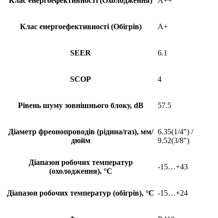
Клас енергоефективності (Охолодження)
A++
Клас енергоефективності (Обігрів)
A+
SEER
6.1
SCOP
4
Рівень шуму зовнішнього блоку, dB
57.5
Діаметр фреонопроводів (рідина/газ), мм/
6.35(1/4") /
дюйм
9.52(3/8")
Діапазон робочих температур
-15…+43
(охолодження), °С
Діапазон робочих температур (обігрів), °С
-15…+24