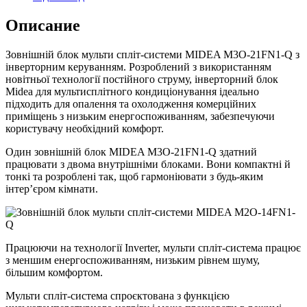
Описание
Зовнішній блок мульти спліт-системи MIDEA M3O-21FN1-Q з
інверторним керуванням. Розроблений з використанням
новітньої технології постійного струму, інверторний блок
Midea для мультисплітного кондиціонування ідеально
підходить для опалення та охолодження комерційних
приміщень з низьким енергоспоживанням, забезпечуючи
користувачу необхідний комфорт.
Один зовнішній блок MIDEA M3O-21FN1-Q здатний
працювати з двома внутрішніми блоками. Вони компактні й
тонкі та розроблені так, щоб гармоніювати з будь-яким
інтер’єром кімнати.
Працюючи на технології Inverter, мульти спліт-система працює
з меншим енергоспоживанням, низьким рівнем шуму,
більшим комфортом.
Мульти спліт-система спроєктована з функцією