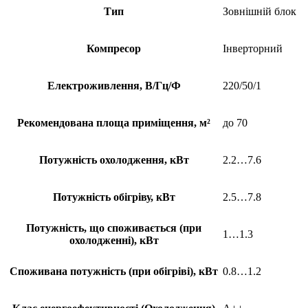
Тип
Зовнішній блок
Компресор
Інверторний
Електроживлення, В/Гц/Ф
220/50/1
Рекомендована площа приміщення, м²
до 70
Потужність охолодження, кВт
2.2…7.6
Потужність обігріву, кВт
2.5…7.8
Потужність, що споживається (при
1…1.3
охолодженні), кВт
Споживана потужність (при обігріві), кВт
0.8…1.2