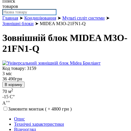
Поиск
товаров
Главная
➤
Кондиціювання
➤
Мульті спліт системи
➤
Зовнішні блоки
➤ MIDEA M3O-21FN1-Q
Зовнішній блок MIDEA M3O-
21FN1-Q
Код товару: 3159
3 міс
36 490
грн
В корзину
2
70 м
-15 C°
++
A
Замовити монтаж ( + 4800 грн )
Опис
Технічні характеристики
Відеоогляд