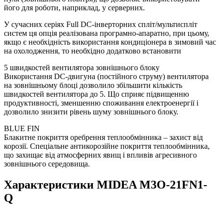
його для роботи, наприклад, у серверних.
У сучасних серіях Full DC-інверторних сплiт/мультисплiт
систем ця опція реалізована програмно-апаратно, при цьому,
якщо є необхідність використання кондиціонера в зимовий час
на охолодження, то необхідно додатково встановити
5 швидкостей вентилятора зовнішнього блоку
Використання DC-двигуна (постійного струму) вентилятора
на зовнішньому блоці дозволило збільшити кількість
швидкостей вентилятора до 5. Що сприяє підвищенню
продуктивності, зменшенню споживання електроенергії і
дозволило знизити рівень шуму зовнішнього блоку.
BLUE FIN
Блакитне покриття оребрення теплообмінника – захист від
корозії. Спеціальне антикорозійне покриття теплообмінника,
що захищає від атмосферних явищ і впливів агресивного
зовнішнього середовища.
Характеристики MIDEA M3O-21FN1-
Q